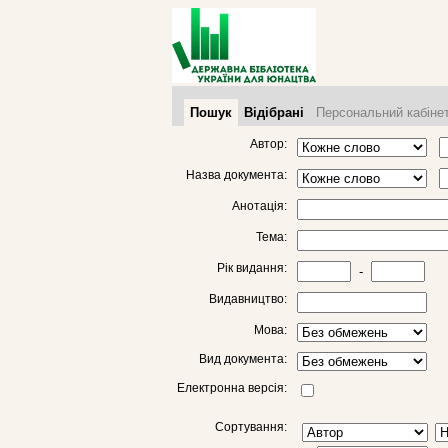
Пошук
Відібрані
Персональний кабіне
Автор:
Назва документа:
Анотація:
Тема:
Рік видання:
-
Видавництво:
Мова:
Вид документа:
Електронна версія:
Сортування: