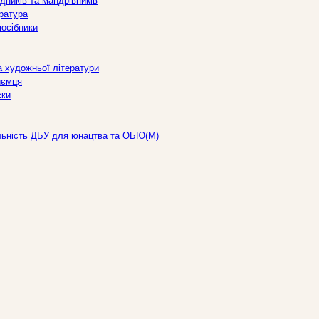
дників та мандрівників
ература
посібники
а художньої літератури
иємця
ски
льність ДБУ для юнацтва та ОБЮ(М)