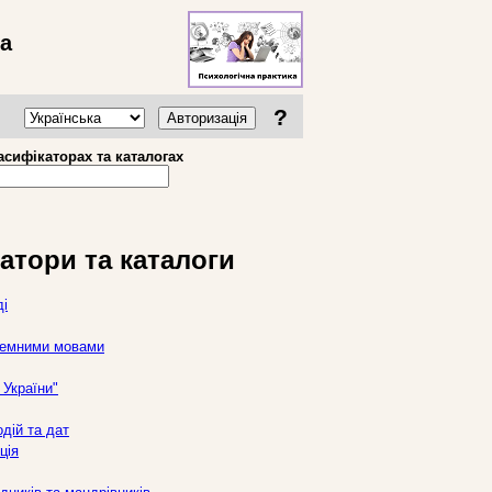
ва
?
Авторизація
асифікаторах та каталогах
атори та каталоги
ді
оземними мовами
України"
дій та дат
ція