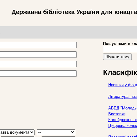
Державна бібліотека України для юнацт
т
Пошук теми в кл
Шукати тему
Класифік
Новинки у фон
Література ін
АББД "Молодь 
Виставки
Калейдоскоп по
Цифрова колек