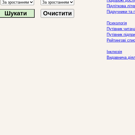
Подорожі дослі
Підліткова літ
Підручники та 
Очистити
Психологія
Путівник читач
Путівник підпр
Рейтингові спи
Інклюзія
Видавнича дія