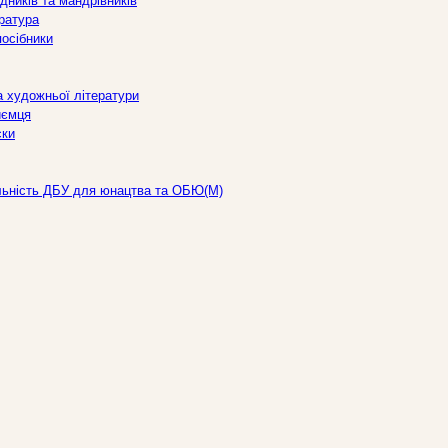
дників та мандрівників
ература
посібники
а художньої літератури
иємця
ски
льність ДБУ для юнацтва та ОБЮ(М)