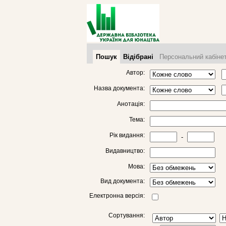
Пошук
Відібрані
Персональний кабіне
Автор:
Назва документа:
Анотація:
Тема:
Рік видання:
-
Видавництво:
Мова:
Вид документа:
Електронна версія:
Сортування: