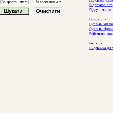
Подорожі дослі
Підліткова літ
Підручники та 
Очистити
Психологія
Путівник читач
Путівник підпр
Рейтингові спи
Інклюзія
Видавнича дія