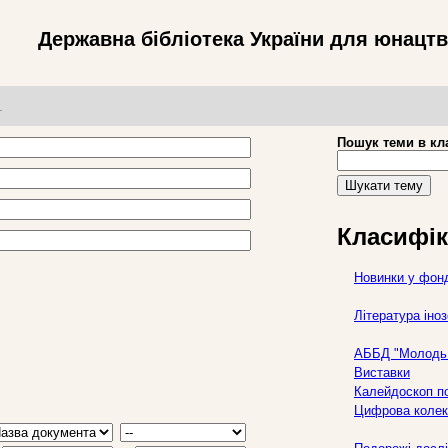
Державна бібліотека України для юнацт
т
Пошук теми в кл
Шукати тему
Класифік
Новинки у фон
Література ін
АББД "Молодь 
Виставки
Калейдоскоп по
Цифрова колек