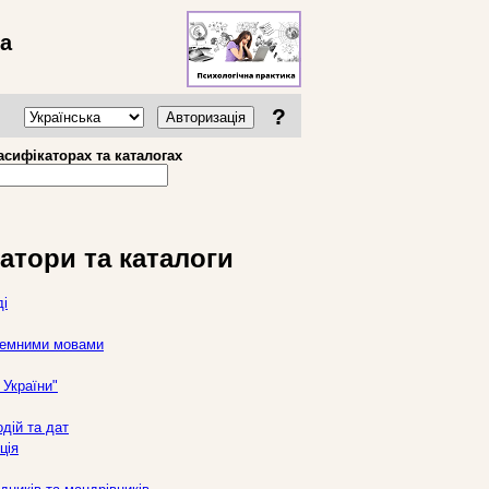
ва
?
Авторизація
асифікаторах та каталогах
атори та каталоги
ді
оземними мовами
України"
дій та дат
ція