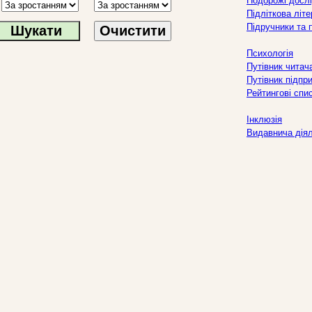
Подорожі дослі
Підліткова літ
Підручники та 
Очистити
Психологія
Путівник читач
Путівник підпр
Рейтингові спи
Інклюзія
Видавнича дія