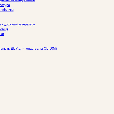
дників та мандрівників
ература
посібники
а художньої літератури
иємця
ски
льність ДБУ для юнацтва та ОБЮ(М)