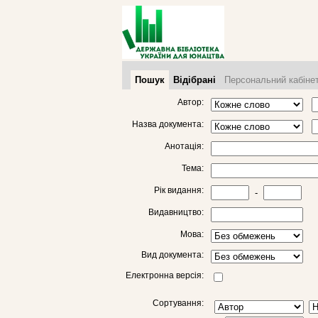
Пошук
Відібрані
Персональний кабіне
Автор:
Назва документа:
Анотація:
Тема:
Рік видання:
-
Видавництво:
Мова:
Вид документа:
Електронна версія:
Сортування: