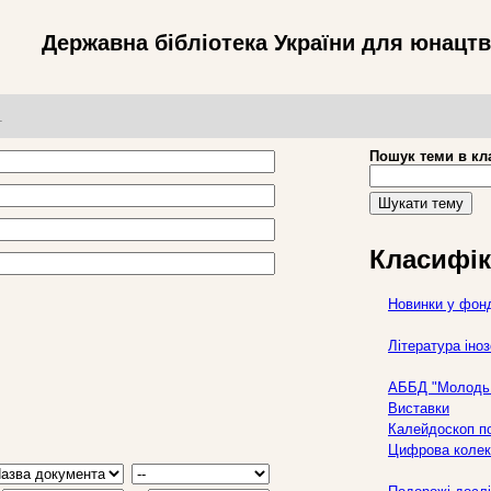
Державна бібліотека України для юнацт
т
Пошук теми в кл
Шукати тему
Класифік
Новинки у фон
Література ін
АББД "Молодь 
Виставки
Калейдоскоп по
Цифрова колек