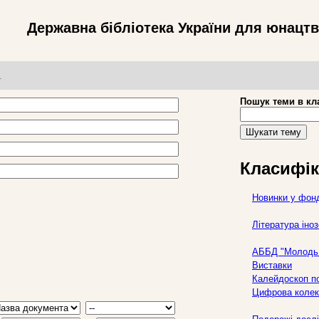
Державна бібліотека України для юнацт
т
Пошук теми в кл
Шукати тему
Класифік
Новинки у фон
Література ін
АББД "Молодь 
Виставки
Калейдоскоп по
Цифрова колек