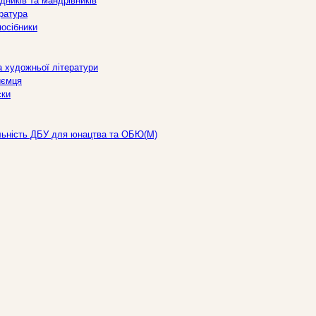
дників та мандрівників
ература
посібники
а художньої літератури
иємця
ски
льність ДБУ для юнацтва та ОБЮ(М)