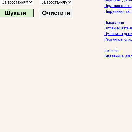
Подорожі дослі
Підліткова літ
Підручники та 
Очистити
Психологія
Путівник читач
Путівник підпр
Рейтингові спи
Інклюзія
Видавнича дія