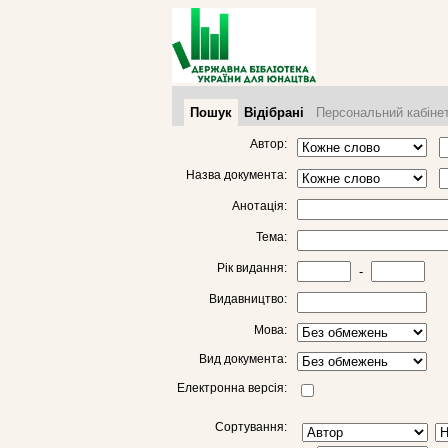
Пошук
Відібрані
Персональний кабіне
Автор:
Назва документа:
Анотація:
Тема:
Рік видання:
-
Видавництво:
Мова:
Вид документа:
Електронна версія:
Сортування: