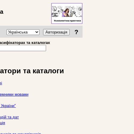
ва
?
Авторизація
асифікаторах та каталогах
атори та каталоги
ді
оземними мовами
України"
дій та дат
ція