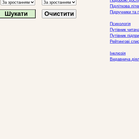
Подорожі дослі
Підліткова літ
Підручники та 
Очистити
Психологія
Путівник читач
Путівник підпр
Рейтингові спи
Інклюзія
Видавнича дія