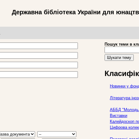
Державна бібліотека України для юнацт
т
Пошук теми в кл
Шукати тему
Класифік
Новинки у фон
Література ін
АББД "Молодь 
Виставки
Калейдоскоп по
Цифрова колек