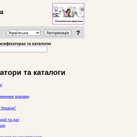
ва
?
Авторизація
асифікаторах та каталогах
атори та каталоги
ді
оземними мовами
України"
дій та дат
ція