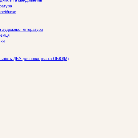
дників та мандрівників
ература
посібники
а художньої літератури
иємця
ски
льність ДБУ для юнацтва та ОБЮ(М)