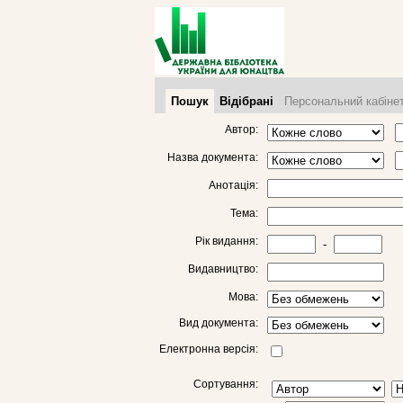
Пошук
Відібрані
Персональний кабіне
Автор:
Назва документа:
Анотація:
Тема:
Рік видання:
-
Видавництво:
Мова:
Вид документа:
Електронна версія:
Сортування: