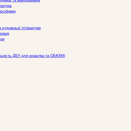
дників та мандрівників
ература
посібники
а художньої літератури
иємця
ски
льність ДБУ для юнацтва та ОБЮ(М)