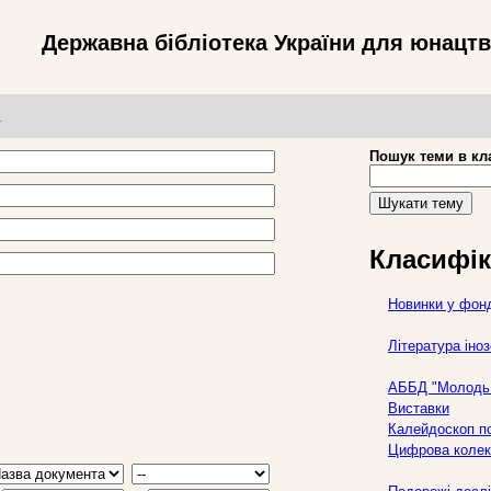
Державна бібліотека України для юнацт
т
Пошук теми в кл
Шукати тему
Класифік
Новинки у фон
Література ін
АББД "Молодь 
Виставки
Калейдоскоп по
Цифрова колек