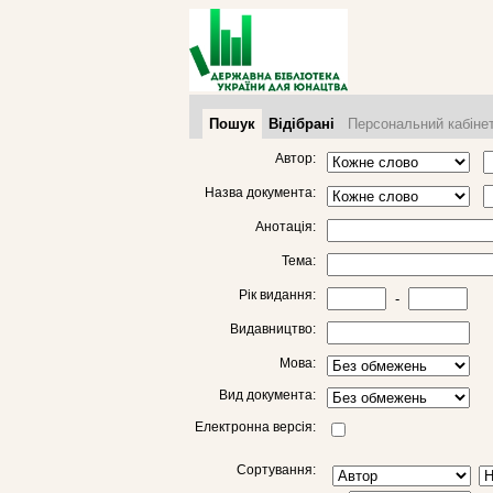
Пошук
Відібрані
Персональний кабіне
Автор:
Назва документа:
Анотація:
Тема:
Рік видання:
-
Видавництво:
Мова:
Вид документа:
Електронна версія:
Сортування: