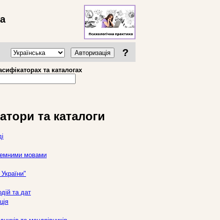
ва
?
Авторизація
асифікаторах та каталогах
атори та каталоги
ді
оземними мовами
України"
дій та дат
ція