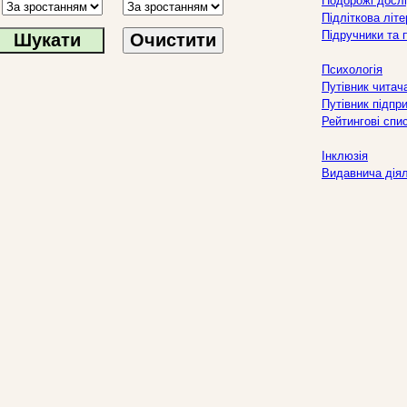
Подорожі дослі
Підліткова літ
Підручники та 
Очистити
Психологія
Путівник читач
Путівник підпр
Рейтингові спи
Інклюзія
Видавнича дія