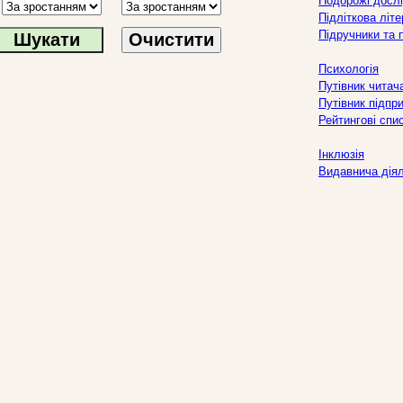
Подорожі дослі
Підліткова літ
Підручники та 
Очистити
Психологія
Путівник читач
Путівник підпр
Рейтингові спи
Інклюзія
Видавнича дія