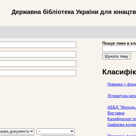
Державна бібліотека України для юнацт
т
Пошук теми в кл
Шукати тему
Класифік
Новинки у фон
Література ін
АББД "Молодь 
Виставки
Калейдоскоп по
Цифрова колек