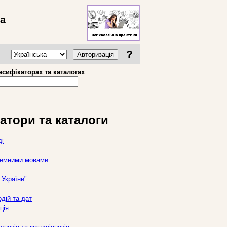
ва
?
Авторизація
асифікаторах та каталогах
атори та каталоги
ді
оземними мовами
України"
дій та дат
ція