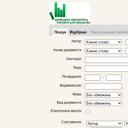
Пошук
Відібрані
Персональний кабіне
Автор:
Назва документа:
Анотація:
Тема:
Рік видання:
-
Видавництво:
Мова:
Вид документа:
Електронна версія:
Сортування: