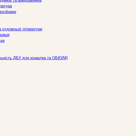
дників та мандрівників
ература
посібники
а художньої літератури
иємця
ски
льність ДБУ для юнацтва та ОБЮ(М)