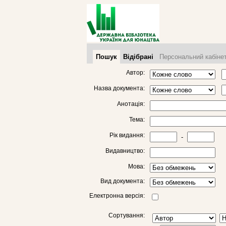
Пошук
Відібрані
Персональний кабіне
Автор:
Назва документа:
Анотація:
Тема:
Рік видання:
-
Видавництво:
Мова:
Вид документа:
Електронна версія:
Сортування: