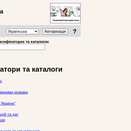
ва
?
Авторизація
асифікаторах та каталогах
атори та каталоги
ді
оземними мовами
України"
дій та дат
ція