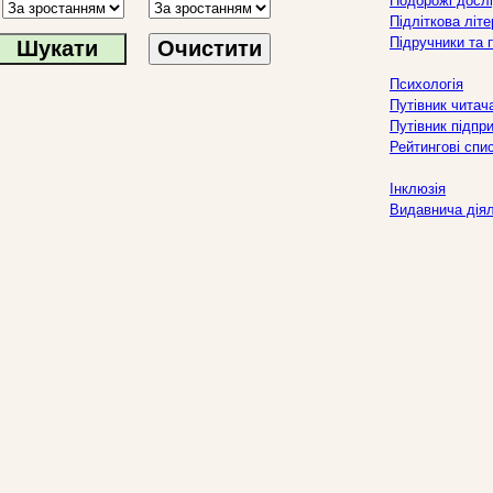
Подорожі дослі
Підліткова літ
Підручники та 
Очистити
Психологія
Путівник читач
Путівник підпр
Рейтингові спи
Інклюзія
Видавнича дія