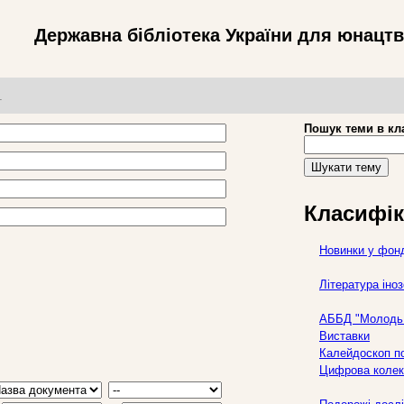
Державна бібліотека України для юнацт
т
Пошук теми в кл
Шукати тему
Класифік
Новинки у фон
Література ін
АББД "Молодь 
Виставки
Калейдоскоп по
Цифрова колек