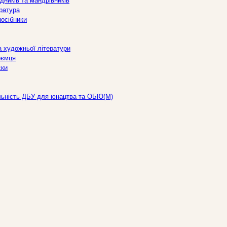
дників та мандрівників
ература
посібники
а художньої літератури
иємця
ски
льність ДБУ для юнацтва та ОБЮ(М)