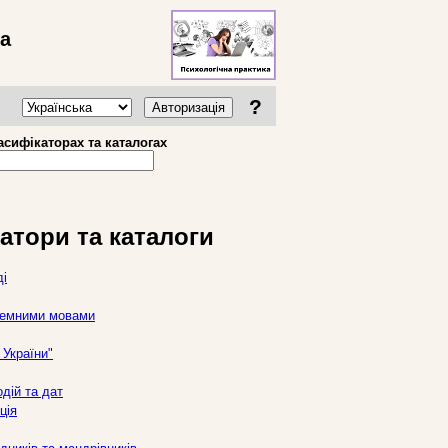
ва
?
Авторизація
асифікаторах та каталогах
атори та каталоги
ді
оземними мовами
України"
дій та дат
ція