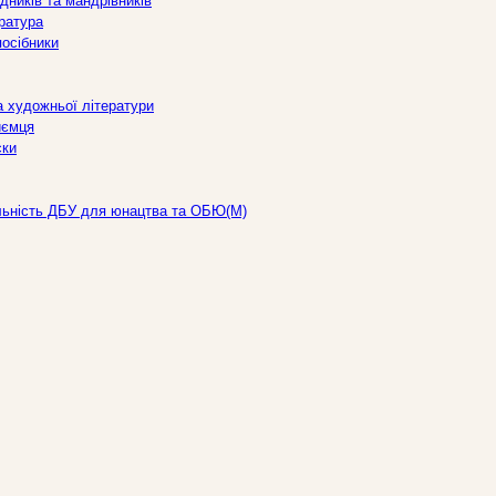
дників та мандрівників
ература
посібники
а художньої літератури
иємця
ски
льність ДБУ для юнацтва та ОБЮ(М)