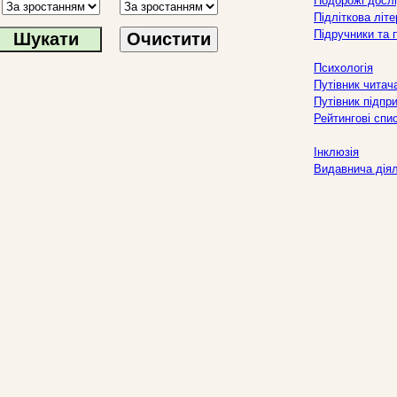
Подорожі дослі
Підліткова літ
Підручники та 
Очистити
Психологія
Путівник читач
Путівник підпр
Рейтингові спи
Інклюзія
Видавнича дія