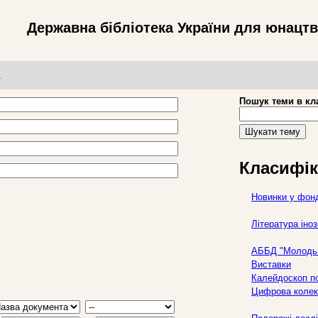
Державна бібліотека України для юнацт
т
Пошук теми в кл
Шукати тему
Класифік
Новинки у фон
Література ін
АББД "Молодь 
Виставки
Калейдоскоп по
Цифрова колек