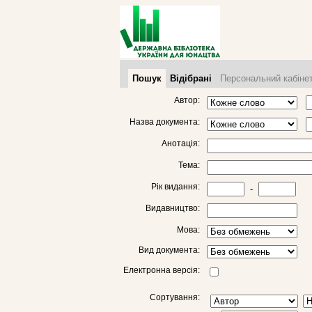
Пошук
Відібрані
Персональний кабіне
Автор:
Назва документа:
Анотація:
Тема:
Рік видання:
-
Видавництво:
Мова:
Вид документа:
Електронна версія:
Сортування: