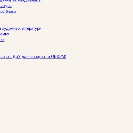
дників та мандрівників
ература
посібники
а художньої літератури
иємця
ски
льність ДБУ для юнацтва та ОБЮ(М)