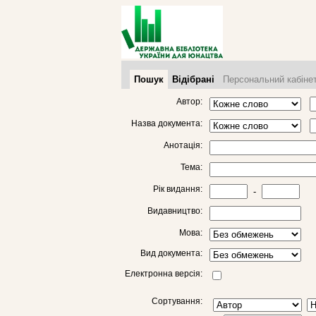
Пошук
Відібрані
Персональний кабіне
Автор:
Назва документа:
Анотація:
Тема:
Рік видання:
-
Видавництво:
Мова:
Вид документа:
Електронна версія:
Сортування: