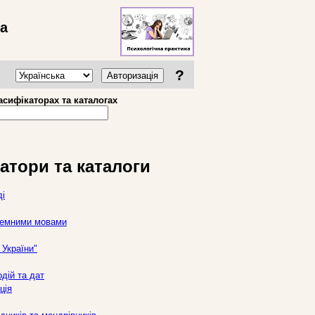
ва
?
Авторизація
асифікаторах та каталогах
атори та каталоги
ді
оземними мовами
України"
дій та дат
ція