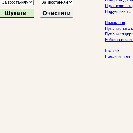
Подорожі дослі
Підліткова літ
Підручники та 
Очистити
Психологія
Путівник читач
Путівник підпр
Рейтингові спи
Інклюзія
Видавнича дія