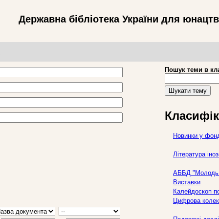
Державна бібліотека України для юнацт
т
Пошук теми в кл
Шукати тему
Класифік
Новинки у фон
Література ін
АББД "Молодь 
Виставки
Калейдоскоп по
Цифрова колек