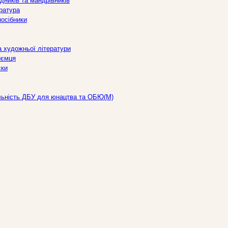
дників та мандрівників
ература
посібники
а художньої літератури
иємця
ски
льність ДБУ для юнацтва та ОБЮ(М)