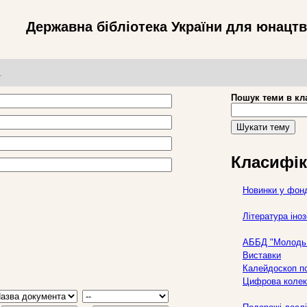
Державна бібліотека України для юнацт
т
Пошук теми в кл
Шукати тему
Класифік
Новинки у фон
Література ін
АББД "Молодь 
Виставки
Калейдоскоп по
Цифрова колек