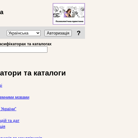
ва
?
Авторизація
асифікаторах та каталогах
атори та каталоги
ді
оземними мовами
України"
дій та дат
ція