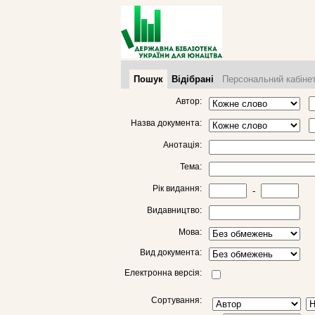
Пошук
Відібрані
Персональний кабіне
Автор:
Назва документа:
Анотація:
Тема:
Рік видання:
-
Видавництво:
Мова:
Вид документа:
Електронна версія:
Сортування: