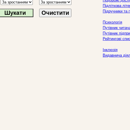
Подорожі дослі
Підліткова літ
Підручники та 
Очистити
Психологія
Путівник читач
Путівник підпр
Рейтингові спи
Інклюзія
Видавнича дія