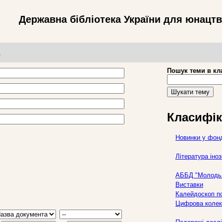
Державна бібліотека України для юнацт
т
Пошук теми в кл
Шукати тему
Класифік
Новинки у фон
Література ін
АББД "Молодь 
Виставки
Калейдоскоп по
Цифрова колек