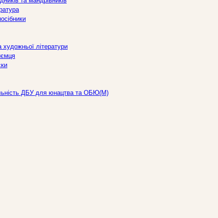
дників та мандрівників
ература
посібники
а художньої літератури
иємця
ски
льність ДБУ для юнацтва та ОБЮ(М)