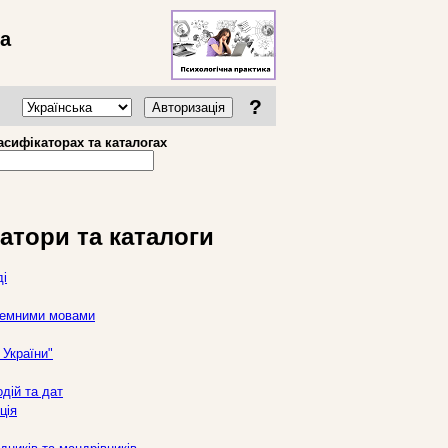
ва
?
Авторизація
асифікаторах та каталогах
атори та каталоги
ді
оземними мовами
України"
дій та дат
ція