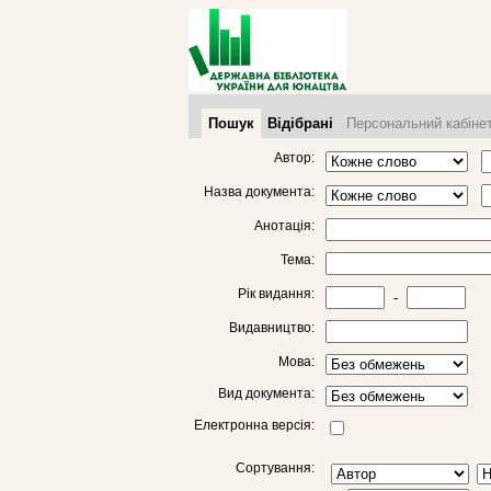
Пошук
Відібрані
Персональний кабіне
Автор:
Назва документа:
Анотація:
Тема:
Рік видання:
-
Видавництво:
Мова:
Вид документа:
Електронна версія:
Сортування: