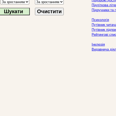
Подорожі дослі
Підліткова літ
Підручники та 
Очистити
Психологія
Путівник читач
Путівник підпр
Рейтингові спи
Інклюзія
Видавнича дія