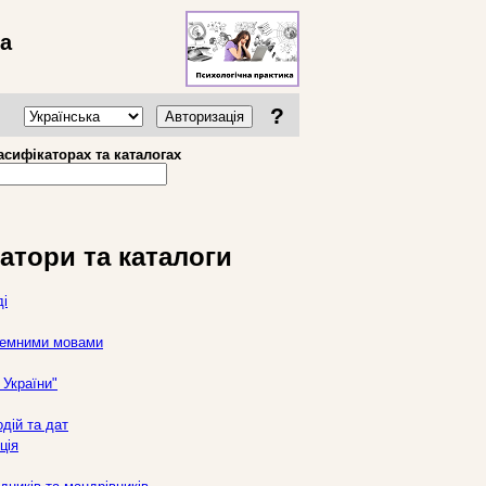
ва
?
Авторизація
асифікаторах та каталогах
атори та каталоги
ді
оземними мовами
України"
дій та дат
ція