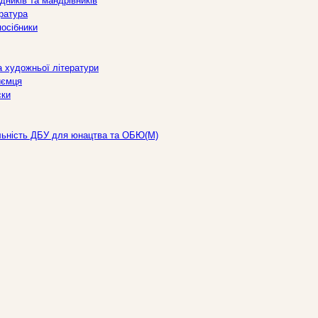
дників та мандрівників
ература
посібники
а художньої літератури
иємця
ски
льність ДБУ для юнацтва та ОБЮ(М)