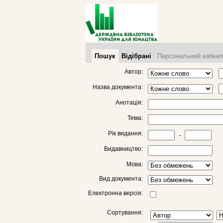
Пошук
Відібрані
Персональний кабіне
Автор:
Назва документа:
Анотація:
Тема:
Рік видання:
-
Видавництво:
Мова:
Вид документа:
Електронна версія:
Сортування: