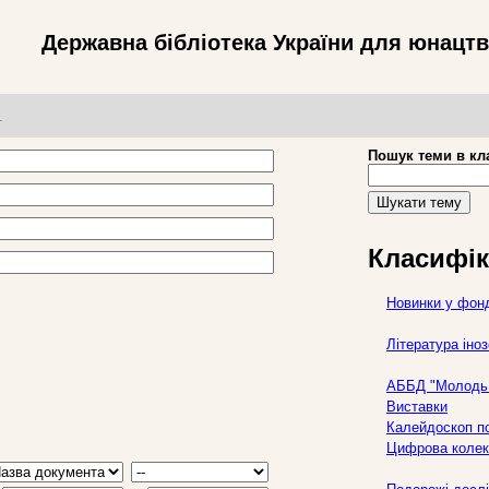
Державна бібліотека України для юнацт
т
Пошук теми в кл
Шукати тему
Класифік
Новинки у фон
Література ін
АББД "Молодь 
Виставки
Калейдоскоп по
Цифрова колек