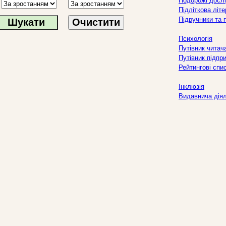
Подорожі дослі
Підліткова літ
Підручники та 
Очистити
Психологія
Путівник читач
Путівник підпр
Рейтингові спи
Інклюзія
Видавнича дія