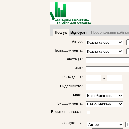
Пошук
Відібрані
Персональний кабіне
Автор:
Назва документа:
Анотація:
Тема:
Рік видання:
-
Видавництво:
Мова:
Вид документа:
Електронна версія:
Сортування: