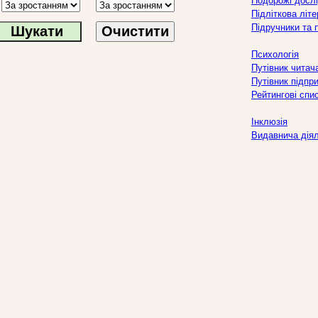
Подорожі дослі
Підліткова літ
Підручники та 
Очистити
Психологія
Путівник читач
Путівник підпр
Рейтингові спи
Інклюзія
Видавнича дія