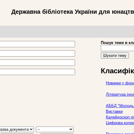
Державна бібліотека України для юнацт
т
Пошук теми в кл
Шукати тему
Класифік
Новинки у фон
Література ін
АББД "Молодь 
Виставки
Калейдоскоп по
Цифрова колек