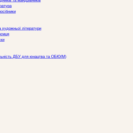
дників та мандрівників
ература
посібники
а художньої літератури
иємця
ски
льність ДБУ для юнацтва та ОБЮ(М)