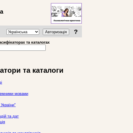
ва
?
Авторизація
асифікаторах та каталогах
атори та каталоги
ді
оземними мовами
України"
дій та дат
ція