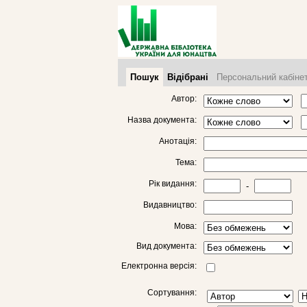
Пошук
Відібрані
Персональний кабіне
Автор:
Назва документа:
Анотація:
Тема:
Рік видання:
-
Видавництво:
Мова:
Вид документа:
Електронна версія:
Сортування: