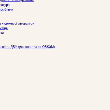
дників та мандрівників
ература
посібники
а художньої літератури
иємця
ски
льність ДБУ для юнацтва та ОБЮ(М)