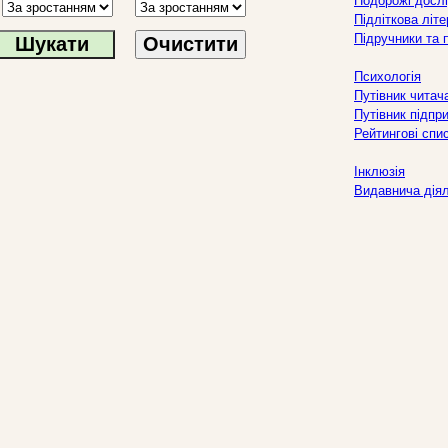
Подорожі дослі
Підліткова літ
Підручники та 
Очистити
Психологія
Путівник читач
Путівник підпр
Рейтингові спи
Інклюзія
Видавнича дія