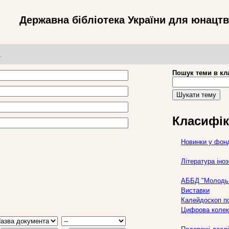
Державна бібліотека України для юнацт
т
Пошук теми в кл
Шукати тему
Класифік
Новинки у фон
Література ін
АББД "Молодь 
Виставки
Калейдоскоп по
Цифрова колек