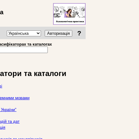
ва
?
Авторизація
асифікаторах та каталогах
атори та каталоги
ді
оземними мовами
України"
дій та дат
ція