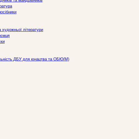
дників та мандрівників
ература
посібники
а художньої літератури
иємця
ски
льність ДБУ для юнацтва та ОБЮ(М)