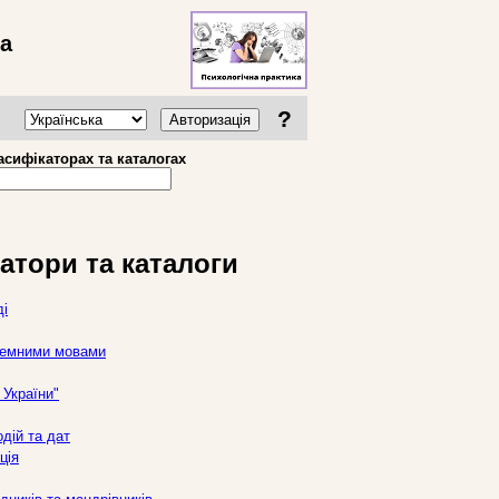
ва
?
Авторизація
асифікаторах та каталогах
атори та каталоги
ді
оземними мовами
України"
дій та дат
ція