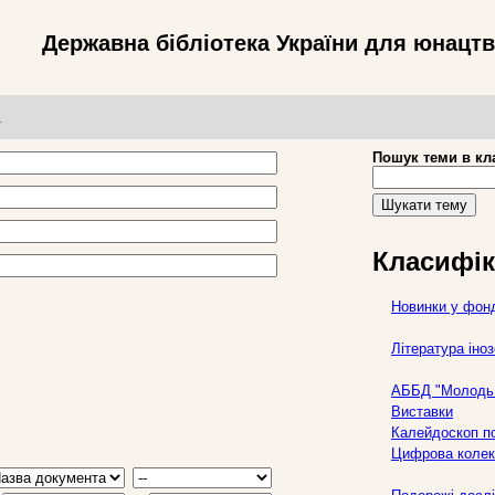
Державна бібліотека України для юнацт
т
Пошук теми в кл
Шукати тему
Класифік
Новинки у фон
Література ін
АББД "Молодь 
Виставки
Калейдоскоп по
Цифрова колек