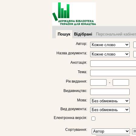
Пошук
Відібрані
Персональний кабіне
Автор:
Назва документа:
Анотація:
Тема:
Рік видання:
-
Видавництво:
Мова:
Вид документа:
Електронна версія:
Сортування: