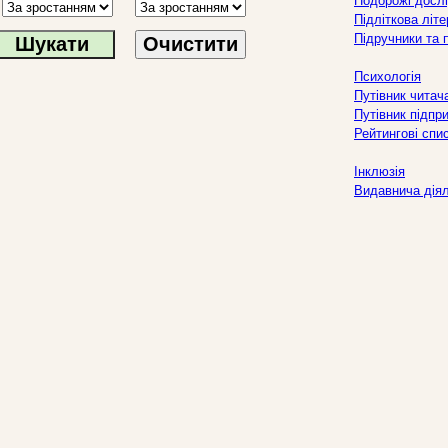
Подорожі дослі
Підліткова літ
Підручники та 
Очистити
Психологія
Путівник читач
Путівник підпр
Рейтингові спи
Інклюзія
Видавнича дія