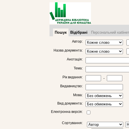
Пошук
Відібрані
Персональний кабіне
Автор:
Назва документа:
Анотація:
Тема:
Рік видання:
-
Видавництво:
Мова:
Вид документа:
Електронна версія:
Сортування: