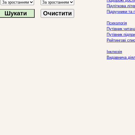
Подорожі дослі
Підліткова літ
Підручники та 
Очистити
Психологія
Путівник читач
Путівник підпр
Рейтингові спи
Інклюзія
Видавнича дія