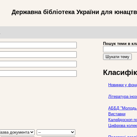
Державна бібліотека України для юнацт
т
Пошук теми в кл
Шукати тему
Класифік
Новинки у фон
Література ін
АББД "Молодь 
Виставки
Калейдоскоп по
Цифрова колек