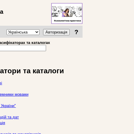
ва
?
Авторизація
асифікаторах та каталогах
атори та каталоги
ді
оземними мовами
України"
дій та дат
ція