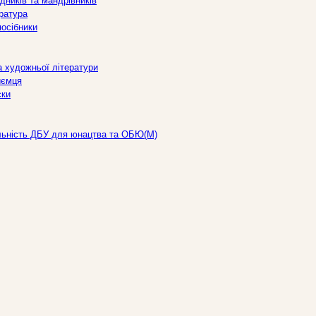
дників та мандрівників
ература
посібники
а художньої літератури
иємця
ски
льність ДБУ для юнацтва та ОБЮ(М)