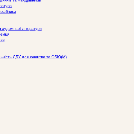
дників та мандрівників
ература
посібники
а художньої літератури
иємця
ски
льність ДБУ для юнацтва та ОБЮ(М)