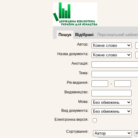
Пошук
Відібрані
Персональний кабіне
Автор:
Назва документа:
Анотація:
Тема:
Рік видання:
-
Видавництво:
Мова:
Вид документа:
Електронна версія:
Сортування: