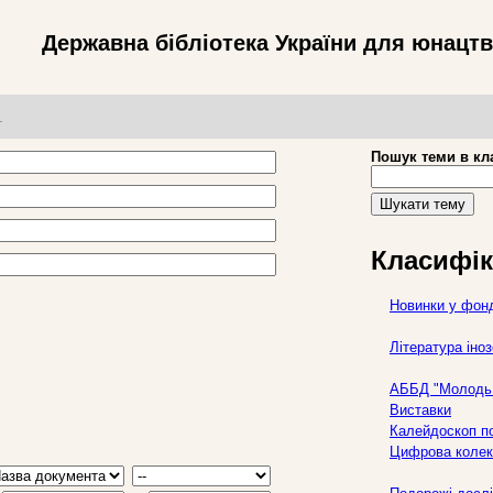
Державна бібліотека України для юнацт
т
Пошук теми в кл
Шукати тему
Класифік
Новинки у фон
Література ін
АББД "Молодь 
Виставки
Калейдоскоп по
Цифрова колек