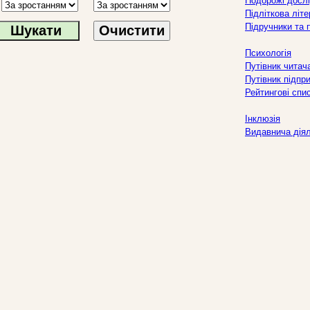
Подорожі дослі
Підліткова літ
Підручники та 
Очистити
Психологія
Путівник читач
Путівник підпр
Рейтингові спи
Інклюзія
Видавнича дія