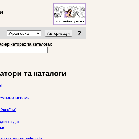
ва
?
Авторизація
асифікаторах та каталогах
атори та каталоги
ді
оземними мовами
України"
дій та дат
ція