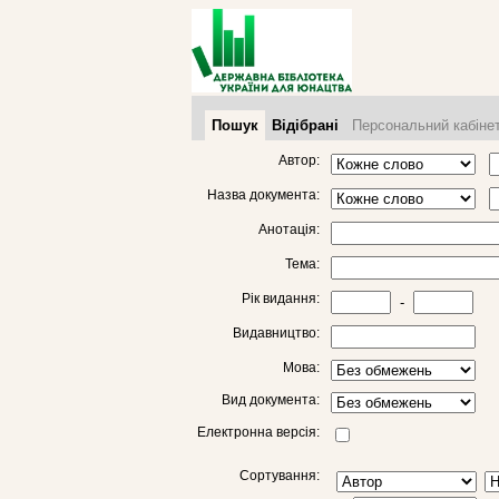
Пошук
Відібрані
Персональний кабіне
Автор:
Назва документа:
Анотація:
Тема:
Рік видання:
-
Видавництво:
Мова:
Вид документа:
Електронна версія:
Сортування: