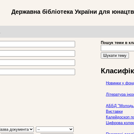
Державна бібліотека України для юнацт
т
Пошук теми в кл
Шукати тему
Класифік
Новинки у фон
Література ін
АББД "Молодь 
Виставки
Калейдоскоп по
Цифрова колек