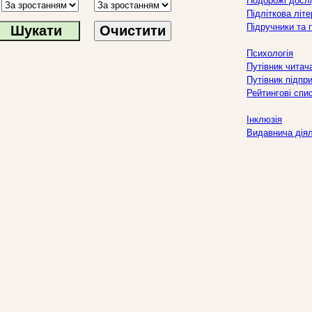
Подорожі дослі
Підліткова літ
Підручники та 
Очистити
Психологія
Путівник читач
Путівник підпр
Рейтингові спи
Інклюзія
Видавнича дія