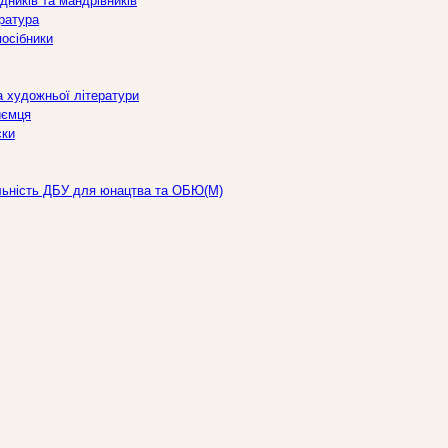
дників та мандрівників
ература
посібники
а художньої літератури
иємця
ски
льність ДБУ для юнацтва та ОБЮ(М)