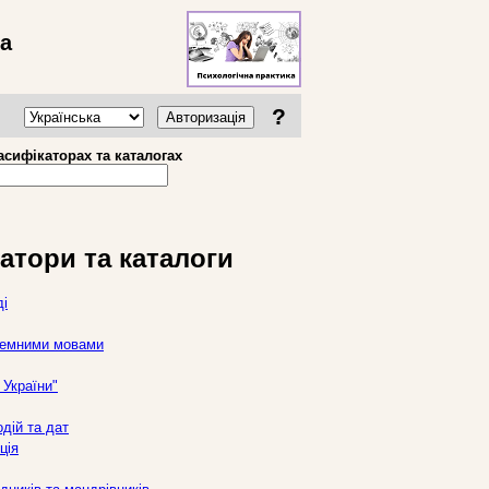
ва
?
Авторизація
асифікаторах та каталогах
атори та каталоги
ді
оземними мовами
України"
дій та дат
ція