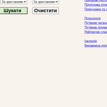
Подорожі дослі
Підліткова літ
Підручники та 
Очистити
Психологія
Путівник читач
Путівник підпр
Рейтингові спи
Інклюзія
Видавнича дія