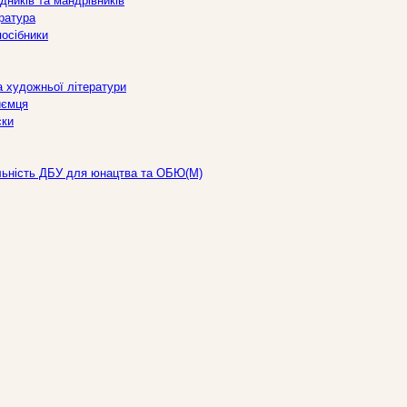
дників та мандрівників
ература
посібники
а художньої літератури
иємця
ски
льність ДБУ для юнацтва та ОБЮ(М)