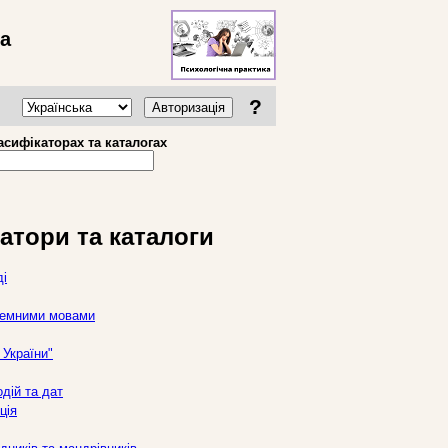
ва
?
Авторизація
асифікаторах та каталогах
атори та каталоги
ді
оземними мовами
України"
дій та дат
ція