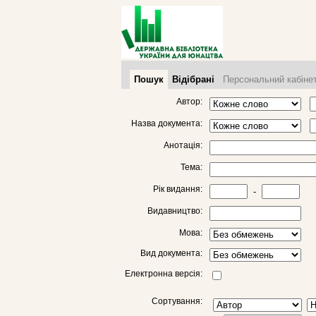
Пошук
Відібрані
Персональний кабіне
Автор:
Назва документа:
Анотація:
Тема:
Рік видання:
-
Видавництво:
Мова:
Вид документа:
Електронна версія:
Сортування: