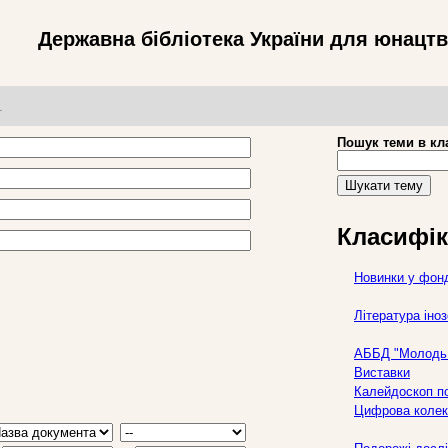
Державна бібліотека України для юнацт
т
Пошук теми в кл
Шукати тему
Класифік
Новинки у фон
Література ін
АББД "Молодь 
Виставки
Калейдоскоп по
Цифрова колек