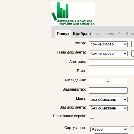
Пошук
Відібрані
Персональний кабіне
Автор:
Назва документа:
Анотація:
Тема:
Рік видання:
-
Видавництво:
Мова:
Вид документа:
Електронна версія:
Сортування: