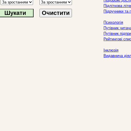
Подорожі дослі
Підліткова літ
Підручники та 
Очистити
Психологія
Путівник читач
Путівник підпр
Рейтингові спи
Інклюзія
Видавнича дія