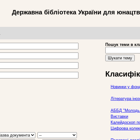
Державна бібліотека України для юнацт
т
Пошук теми в кл
Шукати тему
Класифік
Новинки у фон
Література ін
АББД "Молодь 
Виставки
Калейдоскоп по
Цифрова колек