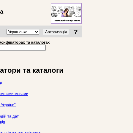
ва
?
Авторизація
асифікаторах та каталогах
атори та каталоги
ді
оземними мовами
України"
дій та дат
ція