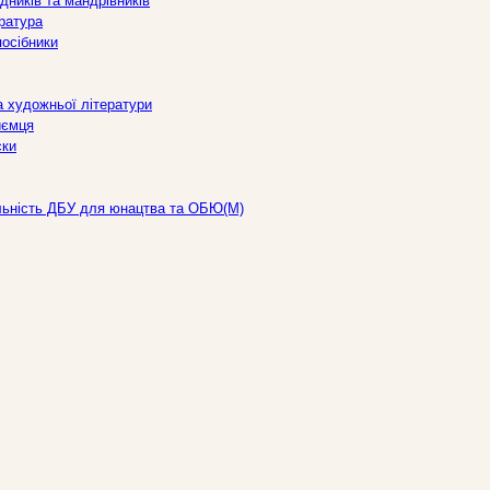
дників та мандрівників
ература
посібники
а художньої літератури
иємця
ски
льність ДБУ для юнацтва та ОБЮ(М)