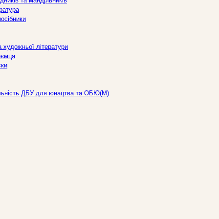
дників та мандрівників
ература
посібники
а художньої літератури
иємця
ски
льність ДБУ для юнацтва та ОБЮ(М)