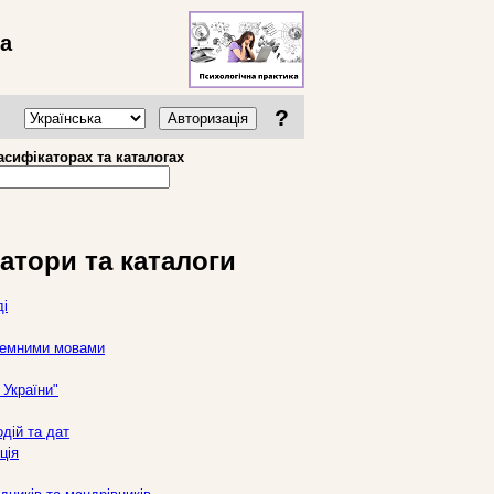
ва
?
Авторизація
асифікаторах та каталогах
атори та каталоги
ді
оземними мовами
України"
дій та дат
ція