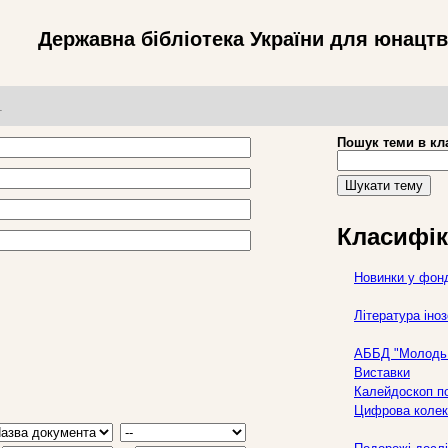
Державна бібліотека України для юнацт
т
Пошук теми в кл
Шукати тему
Класифік
Новинки у фон
Література ін
АББД "Молодь 
Виставки
Калейдоскоп по
Цифрова колек