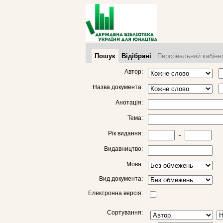
Пошук
Відібрані
Персональний кабіне
Автор:
Назва документа:
Анотація:
Тема:
Рік видання:
-
Видавництво:
Мова:
Вид документа:
Електронна версія:
Сортування: