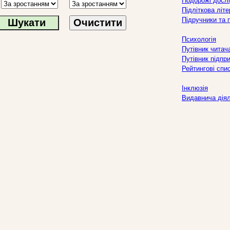
Подорожі дослі
Підліткова літ
Підручники та 
Очистити
Психологія
Путівник читач
Путівник підпр
Рейтингові спи
Інклюзія
Видавнича дія