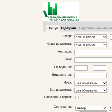
Пошук
Відібрані
Персональний кабіне
Автор:
Назва документа:
Анотація:
Тема:
Рік видання:
-
Видавництво:
Мова:
Вид документа:
Електронна версія:
Сортування: