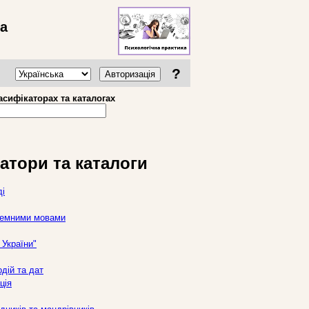
ва
?
Авторизація
асифікаторах та каталогах
атори та каталоги
ді
оземними мовами
України"
дій та дат
ція