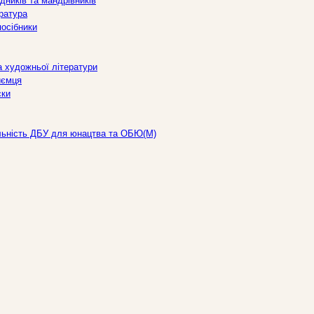
дників та мандрівників
ература
посібники
а художньої літератури
иємця
ски
льність ДБУ для юнацтва та ОБЮ(М)