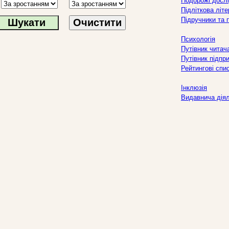
Подорожі дослі
Підліткова літ
Підручники та 
Очистити
Психологія
Путівник читач
Путівник підпр
Рейтингові спи
Інклюзія
Видавнича дія