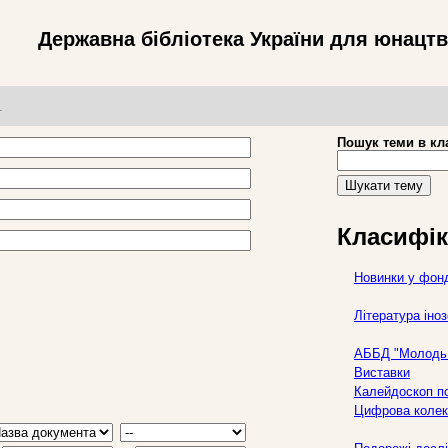
Державна бібліотека України для юнацт
т
Пошук теми в кл
Шукати тему
Класифік
Новинки у фон
Література ін
АББД "Молодь 
Виставки
Калейдоскоп по
Цифрова колек