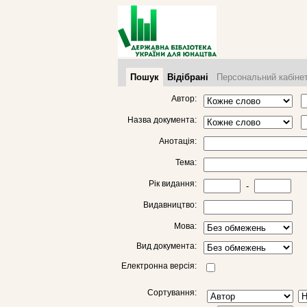
Пошук
Відібрані
Персональний кабіне
Автор:
Назва документа:
Анотація:
Тема:
Рік видання:
-
Видавництво:
Мова:
Вид документа:
Електронна версія:
Сортування: