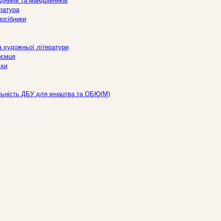
дників та мандрівників
ература
посібники
а художньої літератури
иємця
ски
льність ДБУ для юнацтва та ОБЮ(М)