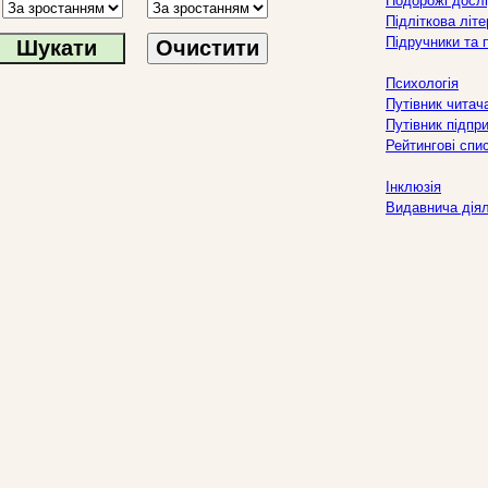
Подорожі дослі
Підліткова літ
Підручники та 
Очистити
Психологія
Путівник читач
Путівник підпр
Рейтингові спи
Інклюзія
Видавнича дія