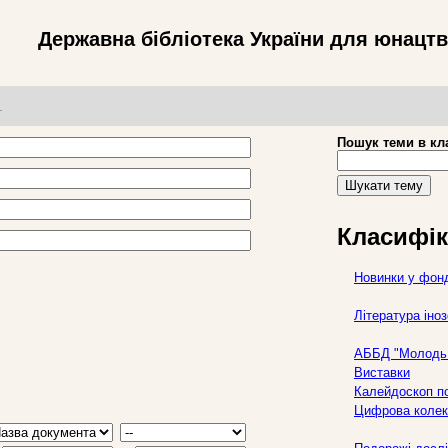
Державна бібліотека України для юнацт
т
Пошук теми в кл
Шукати тему
Класифік
Новинки у фон
Література ін
АББД "Молодь 
Виставки
Калейдоскоп по
Цифрова колек