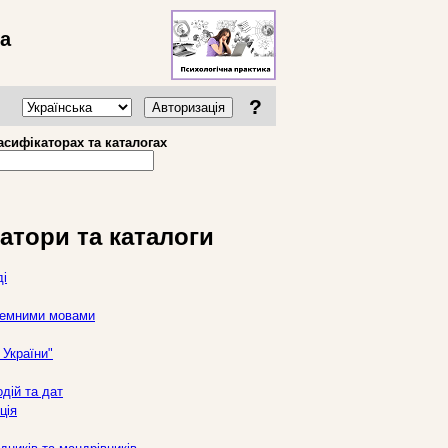
ва
?
Авторизація
асифікаторах та каталогах
атори та каталоги
ді
оземними мовами
України"
дій та дат
ція