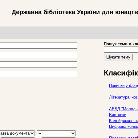
Державна бібліотека України для юнацт
т
Пошук теми в кл
Шукати тему
Класифік
Новинки у фон
Література ін
АББД "Молодь 
Виставки
Калейдоскоп по
Цифрова колек