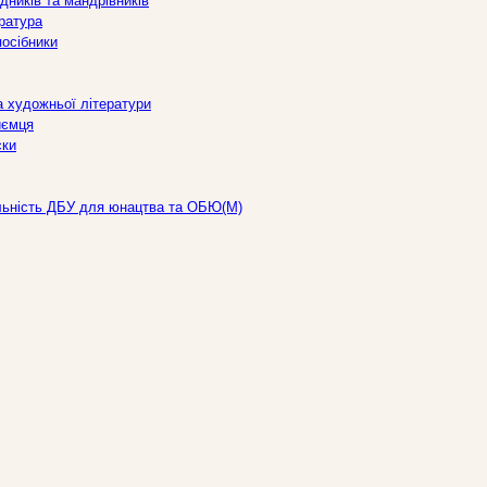
дників та мандрівників
ература
посібники
а художньої літератури
иємця
ски
льність ДБУ для юнацтва та ОБЮ(М)