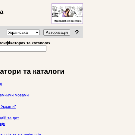
ва
?
Авторизація
асифікаторах та каталогах
атори та каталоги
ді
оземними мовами
України"
дій та дат
ція