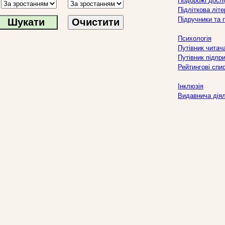
Подорожі дослі
Підліткова літ
Підручники та 
Очистити
Психологія
Путівник читач
Путівник підпр
Рейтингові спи
Інклюзія
Видавнича дія