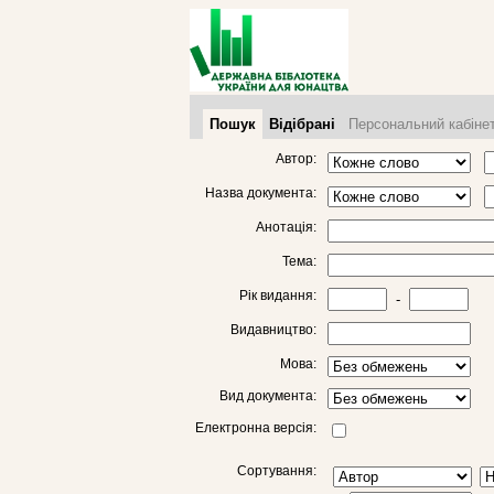
Пошук
Відібрані
Персональний кабіне
Автор:
Назва документа:
Анотація:
Тема:
Рік видання:
-
Видавництво:
Мова:
Вид документа:
Електронна версія:
Сортування: