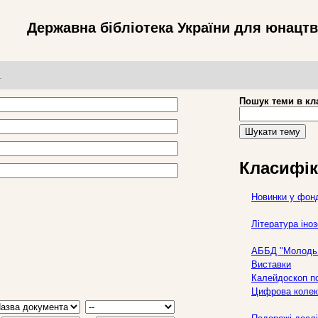
Державна бібліотека України для юнацт
т
Пошук теми в кл
Шукати тему
Класифік
Новинки у фон
Література ін
АББД "Молодь 
Виставки
Калейдоскоп по
Цифрова колек