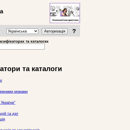
ва
?
Авторизація
асифікаторах та каталогах
атори та каталоги
ді
оземними мовами
України"
дій та дат
ція