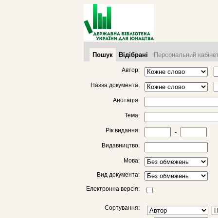
Пошук
Відібрані
Персональний кабіне
Автор:
Назва документа:
Анотація:
Тема:
Рік видання:
-
Видавництво:
Мова:
Вид документа:
Електронна версія:
Сортування: