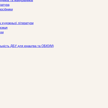
дників та мандрівників
ература
посібники
а художньої літератури
иємця
ски
льність ДБУ для юнацтва та ОБЮ(М)