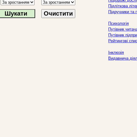
Подорожі дослі
Підліткова літ
Підручники та 
Очистити
Психологія
Путівник читач
Путівник підпр
Рейтингові спи
Інклюзія
Видавнича дія