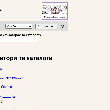
ва
?
Авторизація
асифікаторах та каталогах
атори та каталоги
ді
оземними мовами
України"
дій та дат
ція