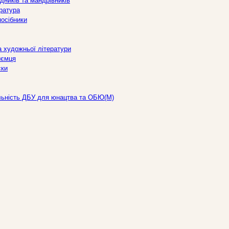
дників та мандрівників
ература
посібники
а художньої літератури
иємця
ски
льність ДБУ для юнацтва та ОБЮ(М)