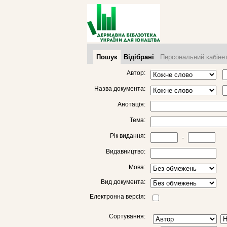
Пошук
Відібрані
Персональний кабіне
Автор:
Назва документа:
Анотація:
Тема:
Рік видання:
-
Видавництво:
Мова:
Вид документа:
Електронна версія:
Сортування: