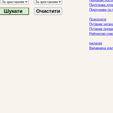
Подорожі дослі
Підліткова літ
Підручники та 
Очистити
Психологія
Путівник читач
Путівник підпр
Рейтингові спи
Інклюзія
Видавнича дія