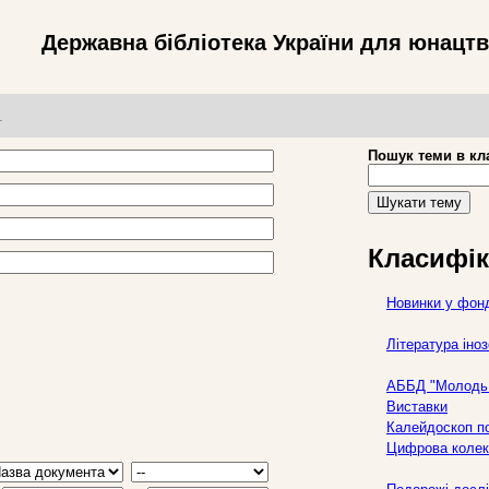
Державна бібліотека України для юнацт
т
Пошук теми в кл
Шукати тему
Класифік
Новинки у фон
Література ін
АББД "Молодь 
Виставки
Калейдоскоп по
Цифрова колек