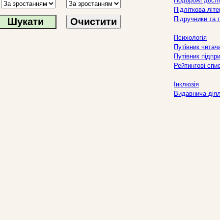
Подорожі дослі
Підліткова літ
Підручники та 
Очистити
Психологія
Путівник читач
Путівник підпр
Рейтингові спи
Інклюзія
Видавнича дія