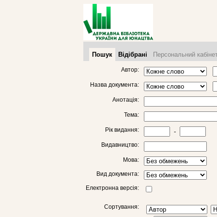
Пошук
Відібрані
Персональний кабіне
Автор:
Назва документа:
Анотація:
Тема:
Рік видання:
-
Видавництво:
Мова:
Вид документа:
Електронна версія:
Сортування: