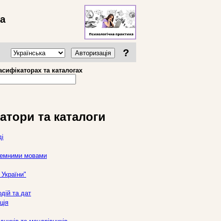
ва
?
Авторизація
асифікаторах та каталогах
атори та каталоги
ді
оземними мовами
України"
дій та дат
ція