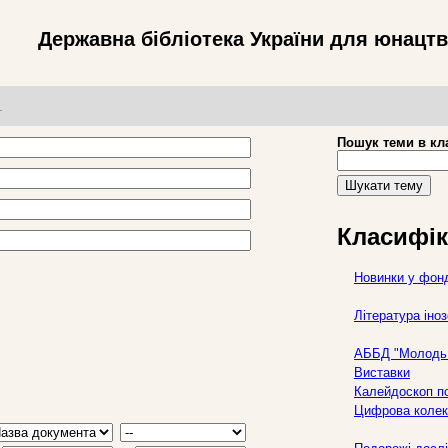
Державна бібліотека України для юнацт
т
Пошук теми в кл
Шукати тему
Класифік
Новинки у фон
Література ін
АББД "Молодь 
Виставки
Калейдоскоп по
Цифрова колек