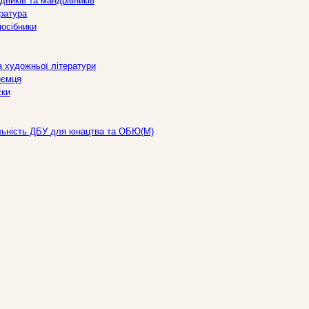
дників та мандрівників
ература
посібники
а художньої літератури
иємця
ски
льність ДБУ для юнацтва та ОБЮ(М)