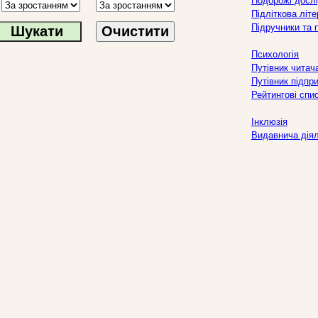
Подорожі дослі
Підліткова літ
Підручники та 
Очистити
Психологія
Путівник читач
Путівник підпр
Рейтингові спи
Інклюзія
Видавнича дія