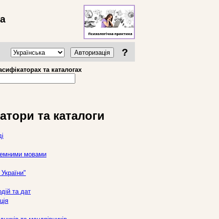
ва
?
Авторизація
асифікаторах та каталогах
атори та каталоги
ді
оземними мовами
України"
дій та дат
ція