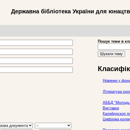
Державна бібліотека України для юнацт
т
Пошук теми в кл
Шукати тему
Класифік
Новинки у фон
Література ін
АББД "Молодь 
Виставки
Калейдоскоп по
Цифрова колек