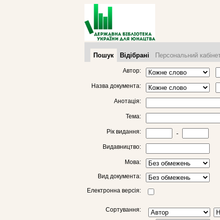
Пошук
Відібрані
Персональний кабіне
Автор:
Назва документа:
Анотація:
Тема:
Рік видання:
-
Видавництво:
Мова:
Вид документа:
Електронна версія:
Сортування: