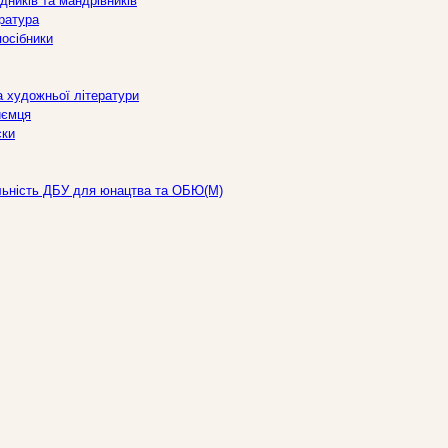
дників та мандрівників
ература
посібники
а художньої літератури
иємця
ски
льність ДБУ для юнацтва та ОБЮ(М)