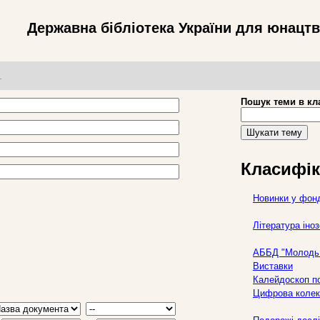
Державна бібліотека України для юнацт
т
Пошук теми в кл
Шукати тему
Класифік
Новинки у фон
Література ін
АББД "Молодь 
Виставки
Калейдоскоп по
Цифрова колек