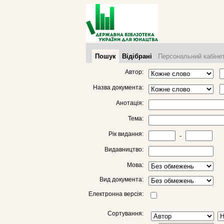
Пошук
Відібрані
Персональний кабіне
Автор:
Назва документа:
Анотація:
Тема:
Рік видання:
-
Видавництво:
Мова:
Вид документа:
Електронна версія:
Сортування: