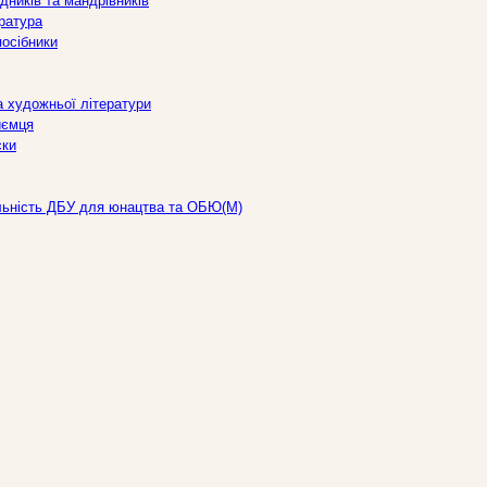
дників та мандрівників
ература
посібники
а художньої літератури
иємця
ски
льність ДБУ для юнацтва та ОБЮ(М)