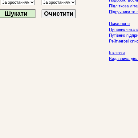
Подорожі дослі
Підліткова літ
Підручники та 
Очистити
Психологія
Путівник читач
Путівник підпр
Рейтингові спи
Інклюзія
Видавнича дія