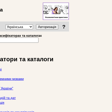
ва
?
Авторизація
асифікаторах та каталогах
атори та каталоги
ді
оземними мовами
України"
дій та дат
ція