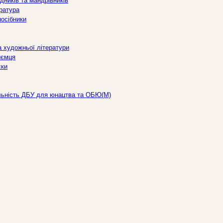
дників та мандрівників
ература
посібники
а художньої літератури
иємця
ски
льність ДБУ для юнацтва та ОБЮ(М)