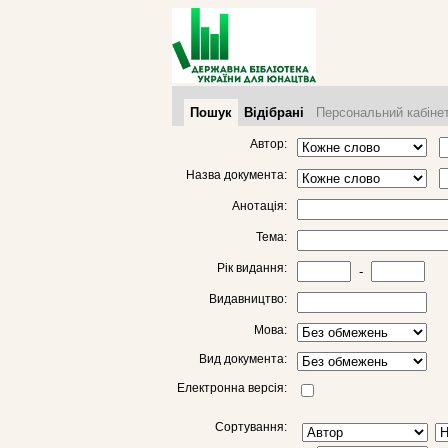
Пошук
Відібрані
Персональний кабіне
Автор:
Назва документа:
Анотація:
Тема:
Рік видання:
-
Видавництво:
Мова:
Вид документа:
Електронна версія:
Сортування: