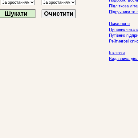
Подорожі дослі
Підліткова літ
Підручники та 
Очистити
Психологія
Путівник читач
Путівник підпр
Рейтингові спи
Інклюзія
Видавнича дія