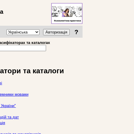
ва
?
Авторизація
асифікаторах та каталогах
атори та каталоги
ді
оземними мовами
України"
дій та дат
ція