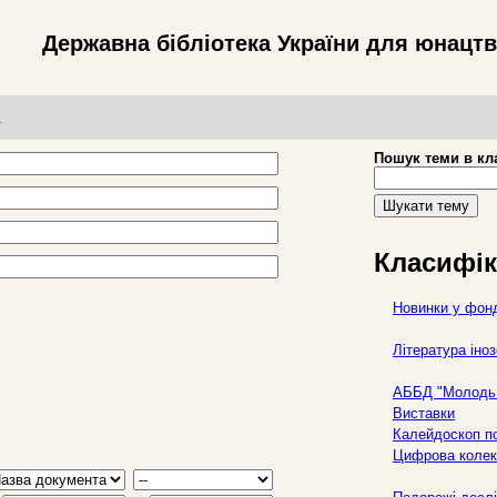
Державна бібліотека України для юнацт
т
Пошук теми в кл
Шукати тему
Класифік
Новинки у фон
Література ін
АББД "Молодь 
Виставки
Калейдоскоп по
Цифрова колек