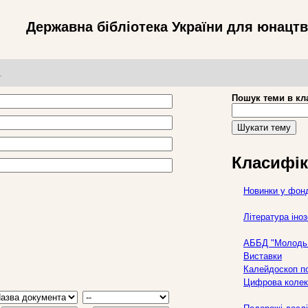
Державна бібліотека України для юнацт
т
Пошук теми в кл
Шукати тему
Класифік
Новинки у фон
Література ін
АББД "Молодь 
Виставки
Калейдоскоп по
Цифрова колек