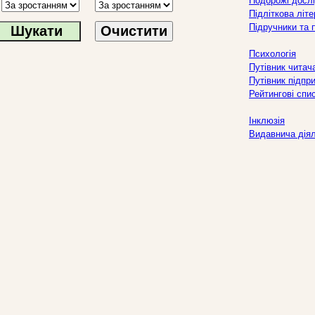
Подорожі дослі
Підліткова літ
Підручники та 
Очистити
Психологія
Путівник читач
Путівник підпр
Рейтингові спи
Інклюзія
Видавнича дія