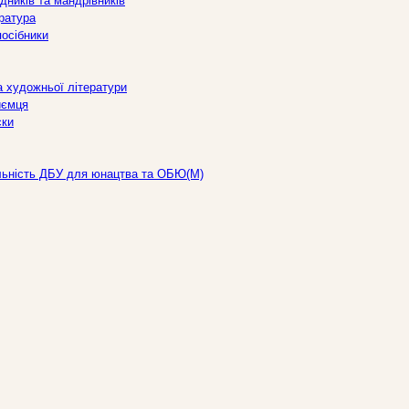
дників та мандрівників
ература
посібники
а художньої літератури
иємця
ски
льність ДБУ для юнацтва та ОБЮ(М)