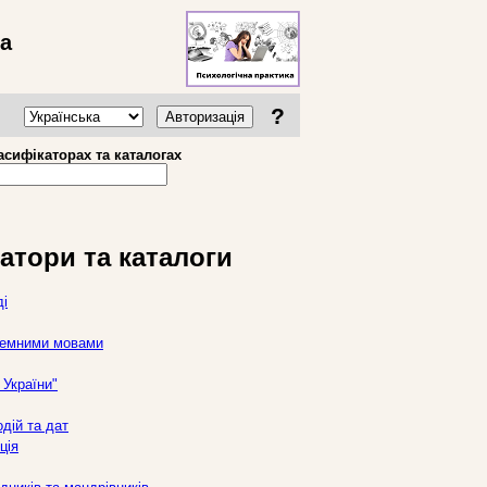
ва
?
Авторизація
асифікаторах та каталогах
атори та каталоги
ді
оземними мовами
України"
дій та дат
ція