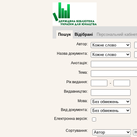
Пошук
Відібрані
Персональний кабіне
Автор:
Назва документа:
Анотація:
Тема:
Рік видання:
-
Видавництво:
Мова:
Вид документа:
Електронна версія:
Сортування: