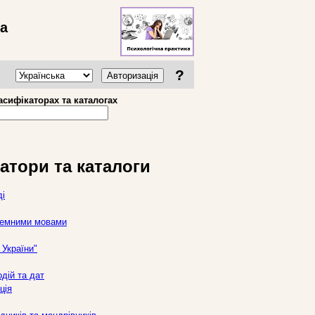
ва
?
Авторизація
асифікаторах та каталогах
атори та каталоги
ді
оземними мовами
України"
дій та дат
ція