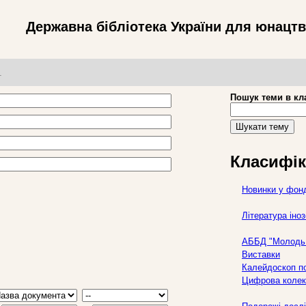
Державна бібліотека України для юнацт
т
Пошук теми в кл
Шукати тему
Класифік
Новинки у фон
Література ін
АББД "Молодь 
Виставки
Калейдоскоп по
Цифрова колек