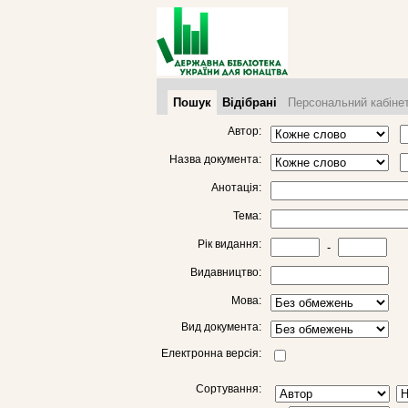
Пошук
Відібрані
Персональний кабіне
Автор:
Назва документа:
Анотація:
Тема:
Рік видання:
-
Видавництво:
Мова:
Вид документа:
Електронна версія:
Сортування: