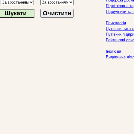
Подорожі дослі
Підліткова літ
Підручники та 
Очистити
Психологія
Путівник читач
Путівник підпр
Рейтингові спи
Інклюзія
Видавнича дія