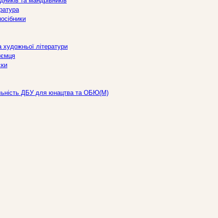
дників та мандрівників
ература
посібники
а художньої літератури
иємця
ски
льність ДБУ для юнацтва та ОБЮ(М)