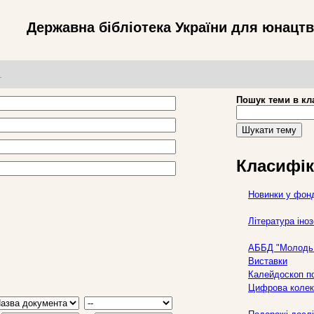
Державна бібліотека України для юнацт
т
Пошук теми в кл
Шукати тему
Класифік
Новинки у фон
Література ін
АББД "Молодь 
Виставки
Калейдоскоп по
Цифрова колек