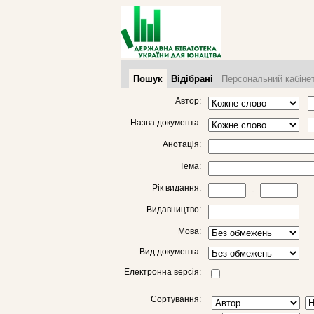
Пошук
Відібрані
Персональний кабіне
Автор:
Назва документа:
Анотація:
Тема:
Рік видання:
-
Видавництво:
Мова:
Вид документа:
Електронна версія:
Сортування: