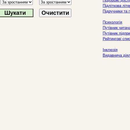
Подорожі дослі
Підліткова літ
Підручники та 
Очистити
Психологія
Путівник читач
Путівник підпр
Рейтингові спи
Інклюзія
Видавнича дія