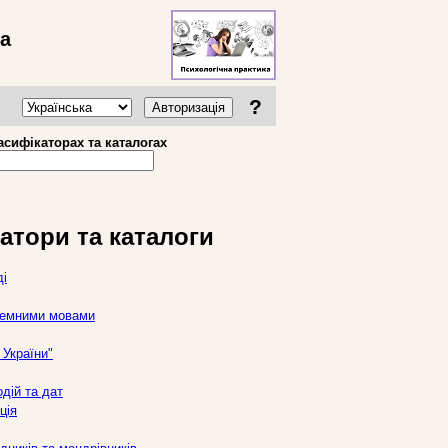
ва
?
Авторизація
асифікаторах та каталогах
атори та каталоги
ді
оземними мовами
України"
дій та дат
ція