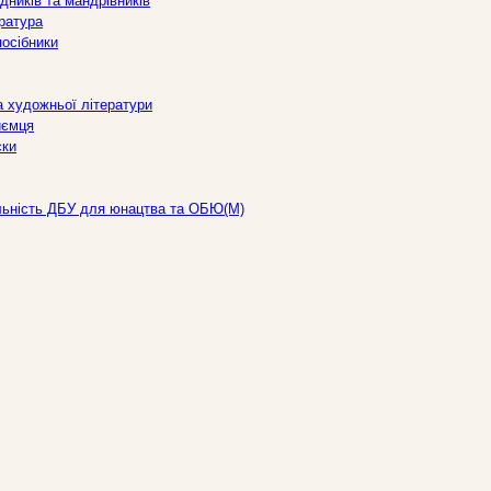
дників та мандрівників
ература
посібники
а художньої літератури
иємця
ски
льність ДБУ для юнацтва та ОБЮ(М)