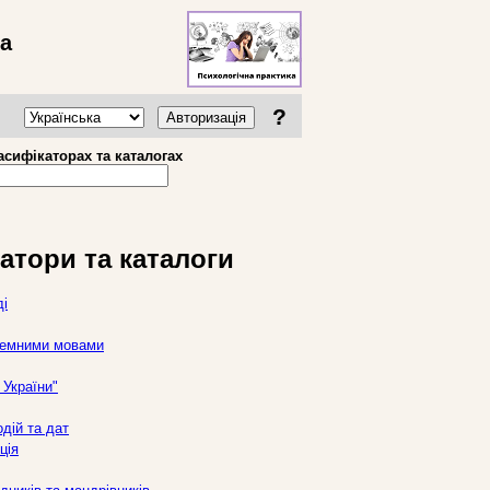
ва
?
Авторизація
асифікаторах та каталогах
атори та каталоги
ді
оземними мовами
України"
дій та дат
ція