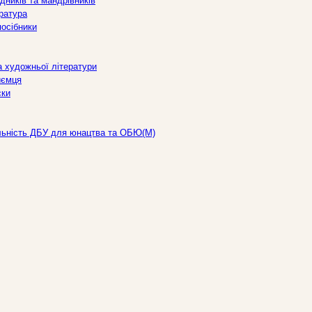
дників та мандрівників
ература
посібники
а художньої літератури
иємця
ски
льність ДБУ для юнацтва та ОБЮ(М)