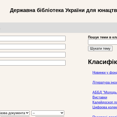
Державна бібліотека України для юнацт
т
Пошук теми в кл
Шукати тему
Класифік
Новинки у фон
Література ін
АББД "Молодь 
Виставки
Калейдоскоп по
Цифрова колек