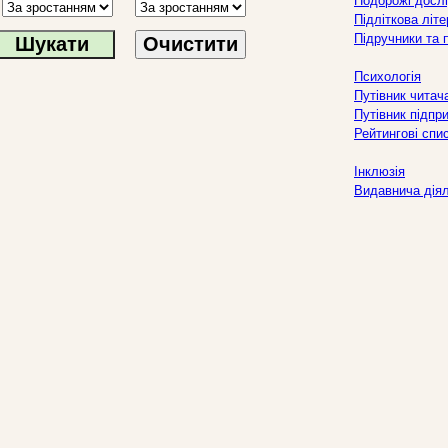
Подорожі дослі
Підліткова літ
Підручники та 
Очистити
Психологія
Путівник читач
Путівник підпр
Рейтингові спи
Інклюзія
Видавнича дія