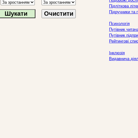
Подорожі дослі
Підліткова літ
Підручники та 
Очистити
Психологія
Путівник читач
Путівник підпр
Рейтингові спи
Інклюзія
Видавнича дія