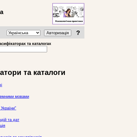
ва
?
Авторизація
асифікаторах та каталогах
атори та каталоги
ді
оземними мовами
України"
дій та дат
ція