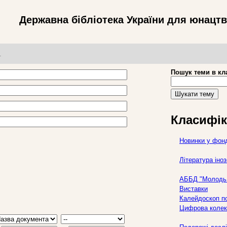
Державна бібліотека України для юнацт
т
Пошук теми в кл
Шукати тему
Класифік
Новинки у фон
Література ін
АББД "Молодь 
Виставки
Калейдоскоп по
Цифрова колек