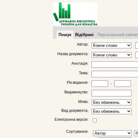
Пошук
Відібрані
Персональний кабіне
Автор:
Назва документа:
Анотація:
Тема:
Рік видання:
-
Видавництво:
Мова:
Вид документа:
Електронна версія:
Сортування: