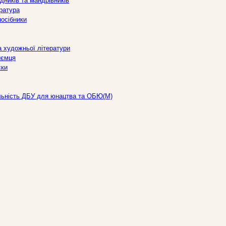
дників та мандрівників
ература
посібники
а художньої літератури
иємця
ски
льність ДБУ для юнацтва та ОБЮ(М)