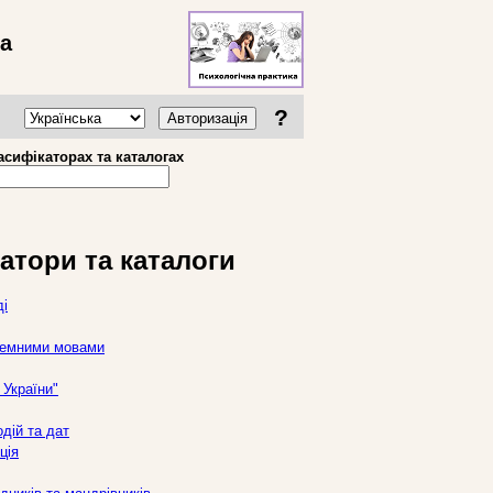
ва
?
Авторизація
асифікаторах та каталогах
атори та каталоги
ді
оземними мовами
України"
дій та дат
ція