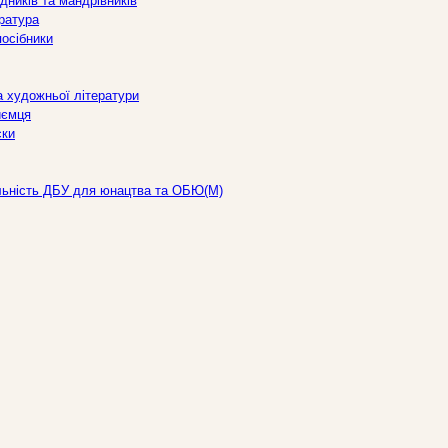
дників та мандрівників
ература
посібники
а художньої літератури
иємця
ски
льність ДБУ для юнацтва та ОБЮ(М)