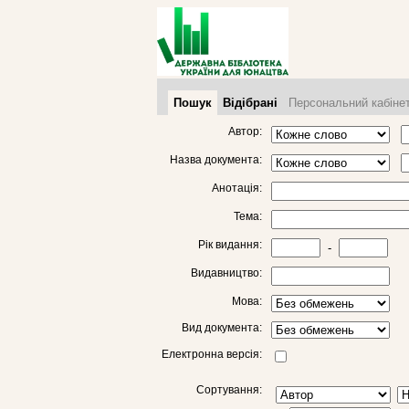
Пошук
Відібрані
Персональний кабіне
Автор:
Назва документа:
Анотація:
Тема:
Рік видання:
-
Видавництво:
Мова:
Вид документа:
Електронна версія:
Сортування: