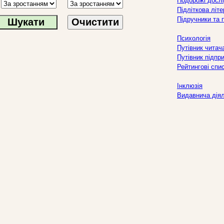
Подорожі дослі
Підліткова літ
Підручники та 
Очистити
Психологія
Путівник читач
Путівник підпр
Рейтингові спи
Інклюзія
Видавнича дія