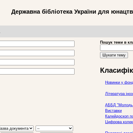
Державна бібліотека України для юнацт
т
Пошук теми в кл
Шукати тему
Класифік
Новинки у фон
Література ін
АББД "Молодь 
Виставки
Калейдоскоп по
Цифрова колек