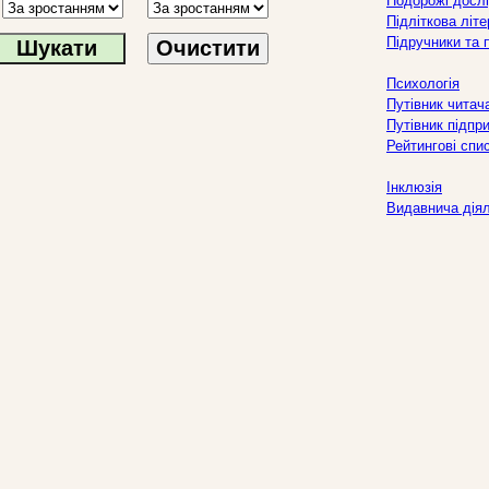
Подорожі дослі
Підліткова літ
Підручники та 
Очистити
Психологія
Путівник читач
Путівник підпр
Рейтингові спи
Інклюзія
Видавнича дія