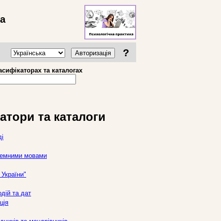
ва
?
Авторизація
асифікаторах та каталогах
атори та каталоги
ді
оземними мовами
України"
дій та дат
ція