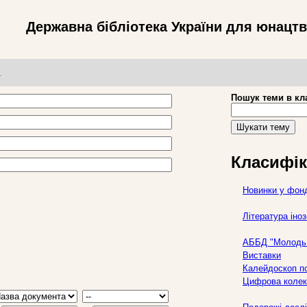
Державна бібліотека України для юнацт
т
Пошук теми в кл
Шукати тему
Класифік
Новинки у фон
Література ін
АББД "Молодь 
Виставки
Калейдоскоп по
Цифрова колек