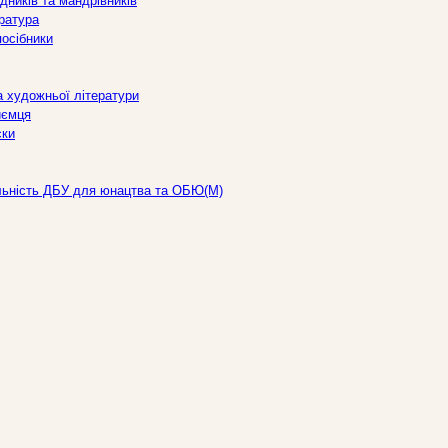
дників та мандрівників
ература
посібники
а художньої літератури
иємця
ски
льність ДБУ для юнацтва та ОБЮ(М)