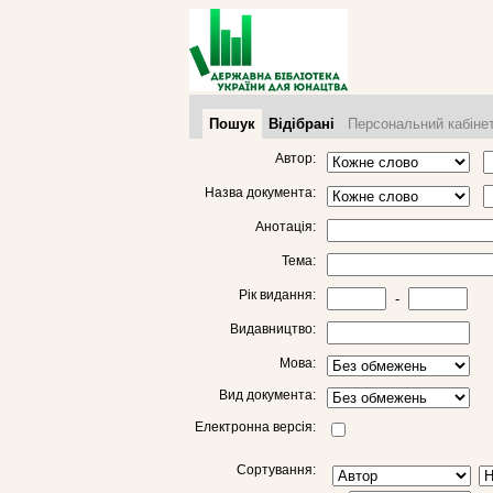
Пошук
Відібрані
Персональний кабіне
Автор:
Назва документа:
Анотація:
Тема:
Рік видання:
-
Видавництво:
Мова:
Вид документа:
Електронна версія:
Сортування: