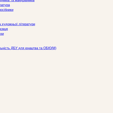
дників та мандрівників
ература
посібники
а художньої літератури
иємця
ски
льність ДБУ для юнацтва та ОБЮ(М)