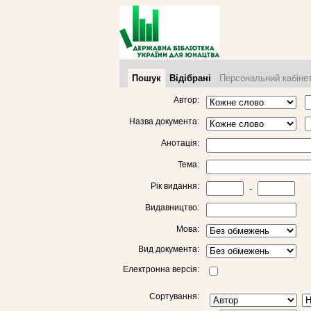
Пошук
Відібрані
Персональний кабіне
Автор:
Назва документа:
Анотація:
Тема:
Рік видання:
-
Видавництво:
Мова:
Вид документа:
Електронна версія:
Сортування: