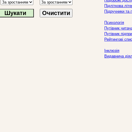
Подорожі дослі
Підліткова літ
Підручники та 
Очистити
Психологія
Путівник читач
Путівник підпр
Рейтингові спи
Інклюзія
Видавнича дія