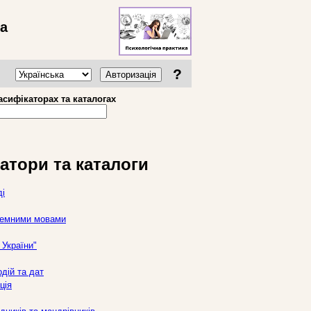
ва
?
Авторизація
асифікаторах та каталогах
атори та каталоги
ді
оземними мовами
України"
дій та дат
ція