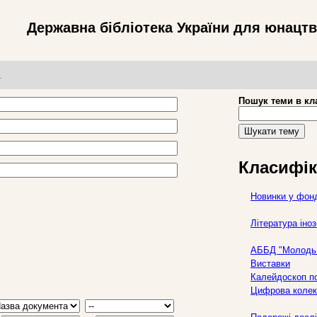
Державна бібліотека України для юнацт
т
Пошук теми в кл
Шукати тему
Класифік
Новинки у фон
Література ін
АББД "Молодь 
Виставки
Калейдоскоп по
Цифрова колек