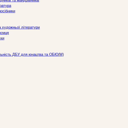
дників та мандрівників
ература
посібники
а художньої літератури
иємця
ски
льність ДБУ для юнацтва та ОБЮ(М)