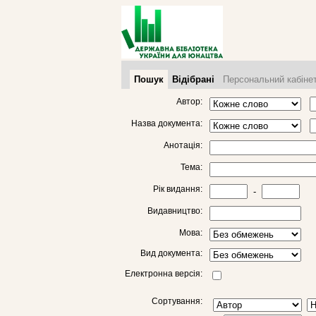
Пошук
Відібрані
Персональний кабіне
Автор:
Назва документа:
Анотація:
Тема:
Рік видання:
-
Видавництво:
Мова:
Вид документа:
Електронна версія:
Сортування: