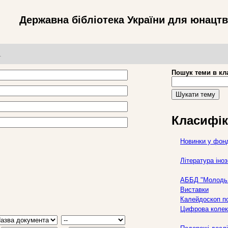
Державна бібліотека України для юнацт
т
Пошук теми в кл
Шукати тему
Класифік
Новинки у фон
Література ін
АББД "Молодь 
Виставки
Калейдоскоп по
Цифрова колек