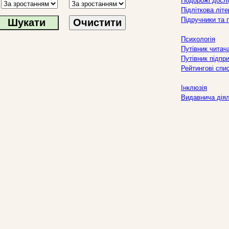
Подорожі дослі
Підліткова літ
Підручники та 
Очистити
Психологія
Путівник читач
Путівник підпр
Рейтингові спи
Інклюзія
Видавнича дія