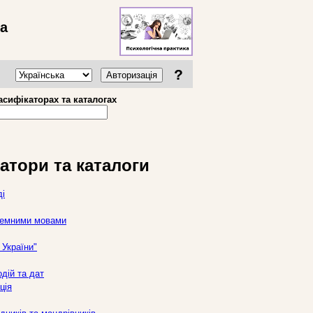
ва
?
Авторизація
асифікаторах та каталогах
атори та каталоги
ді
оземними мовами
України"
дій та дат
ція