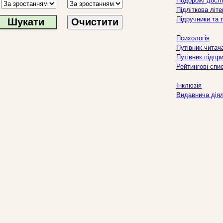
Подорожі дослі
Підліткова літ
Підручники та 
Очистити
Психологія
Путівник читач
Путівник підпр
Рейтингові спи
Інклюзія
Видавнича дія