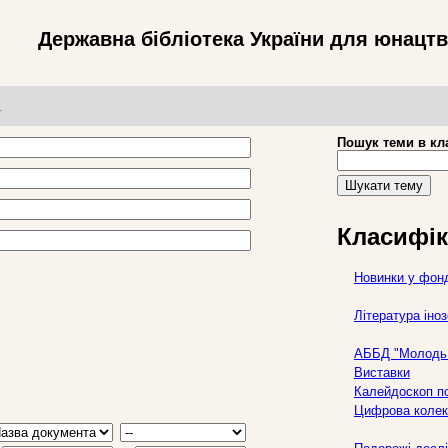
Державна бібліотека України для юнацт
т
Пошук теми в кл
Шукати тему
Класифік
Новинки у фон
Література ін
АББД "Молодь 
Виставки
Калейдоскоп по
Цифрова колек