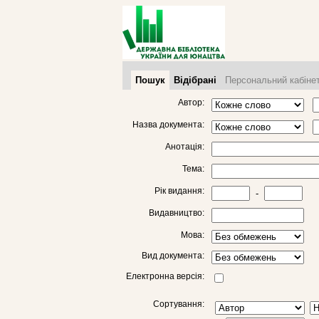
Пошук
Відібрані
Персональний кабіне
Автор:
Назва документа:
Анотація:
Тема:
Рік видання:
-
Видавництво:
Мова:
Вид документа:
Електронна версія:
Сортування: