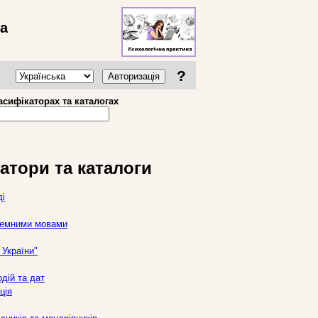
ва
?
Авторизація
асифікаторах та каталогах
атори та каталоги
ді
оземними мовами
України"
дій та дат
ція