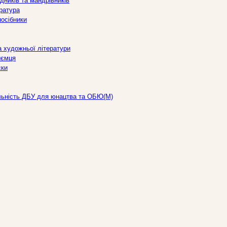
дників та мандрівників
ература
посібники
а художньої літератури
иємця
ски
льність ДБУ для юнацтва та ОБЮ(М)