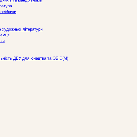
дників та мандрівників
ература
посібники
а художньої літератури
иємця
ски
льність ДБУ для юнацтва та ОБЮ(М)