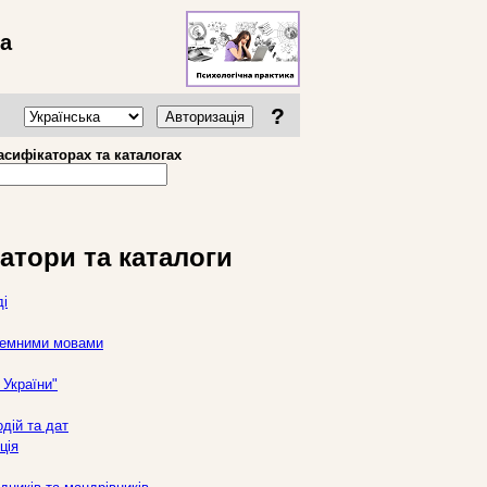
ва
?
Авторизація
асифікаторах та каталогах
атори та каталоги
ді
оземними мовами
України"
дій та дат
ція