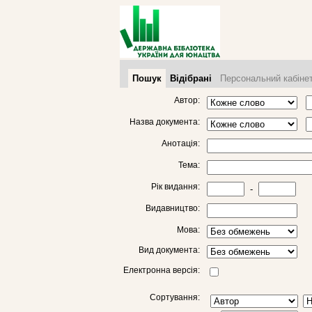
Пошук
Відібрані
Персональний кабіне
Автор:
Назва документа:
Анотація:
Тема:
Рік видання:
-
Видавництво:
Мова:
Вид документа:
Електронна версія:
Сортування: