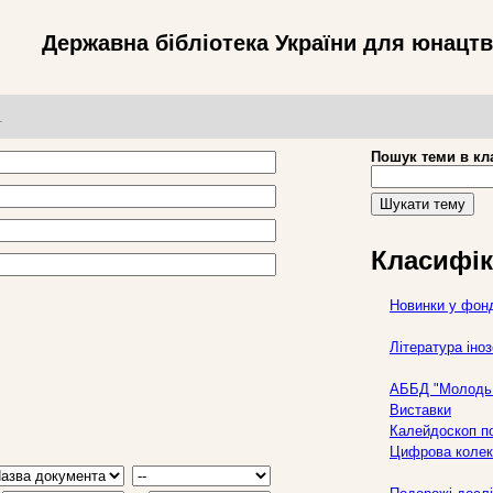
Державна бібліотека України для юнацт
т
Пошук теми в кл
Шукати тему
Класифік
Новинки у фон
Література ін
АББД "Молодь 
Виставки
Калейдоскоп по
Цифрова колек