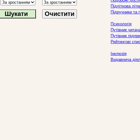
Подорожі дослі
Підліткова літ
Підручники та 
Очистити
Психологія
Путівник читач
Путівник підпр
Рейтингові спи
Інклюзія
Видавнича дія