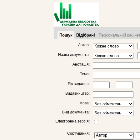
Пошук
Відібрані
Персональний кабіне
Автор:
Назва документа:
Анотація:
Тема:
Рік видання:
-
Видавництво:
Мова:
Вид документа:
Електронна версія:
Сортування: