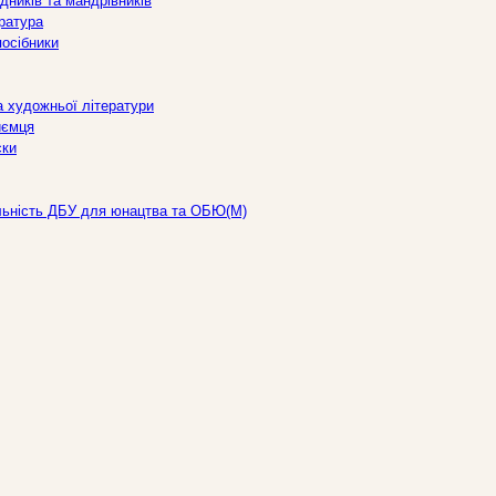
дників та мандрівників
ература
посібники
а художньої літератури
иємця
ски
льність ДБУ для юнацтва та ОБЮ(М)