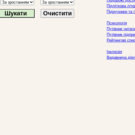
Подорожі дослі
Підліткова літ
Підручники та 
Очистити
Психологія
Путівник читач
Путівник підпр
Рейтингові спи
Інклюзія
Видавнича дія