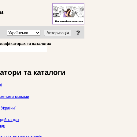
ва
?
Авторизація
асифікаторах та каталогах
атори та каталоги
ді
оземними мовами
України"
дій та дат
ція