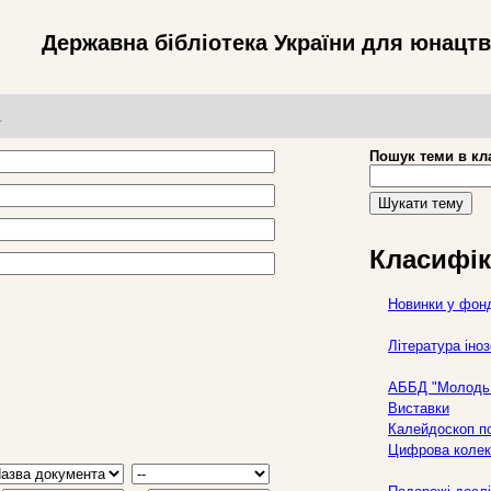
Державна бібліотека України для юнацт
т
Пошук теми в кл
Шукати тему
Класифік
Новинки у фон
Література ін
АББД "Молодь 
Виставки
Калейдоскоп по
Цифрова колек