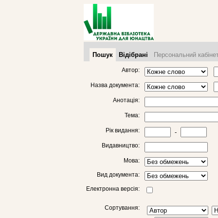
Пошук
Відібрані
Персональний кабіне
Автор:
Назва документа:
Анотація:
Тема:
Рік видання:
-
Видавництво:
Мова:
Вид документа:
Електронна версія:
Сортування: