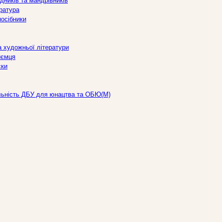
дників та мандрівників
ература
посібники
а художньої літератури
иємця
ски
льність ДБУ для юнацтва та ОБЮ(М)