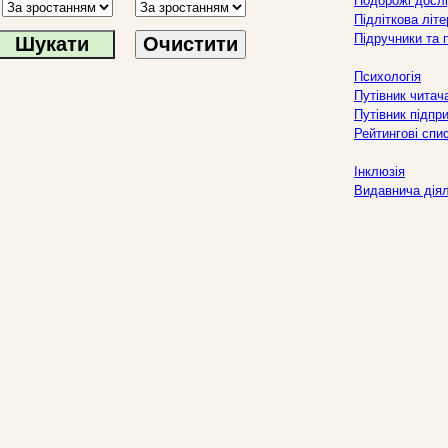
Подорожі дослі
Підліткова літ
Підручники та 
Очистити
Психологія
Путівник читач
Путівник підпр
Рейтингові спи
Інклюзія
Видавнича дія