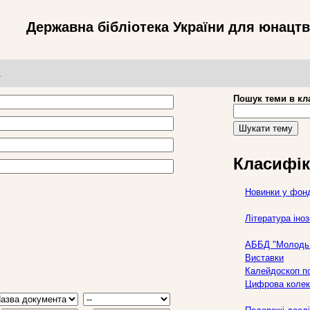
Державна бібліотека України для юнацт
т
Пошук теми в кл
Шукати тему
Класифік
Новинки у фон
Література ін
АББД "Молодь 
Виставки
Калейдоскоп по
Цифрова колек