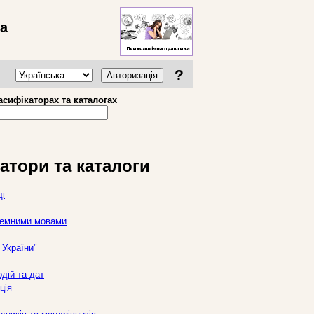
ва
?
Авторизація
асифікаторах та каталогах
атори та каталоги
ді
оземними мовами
України"
дій та дат
ція