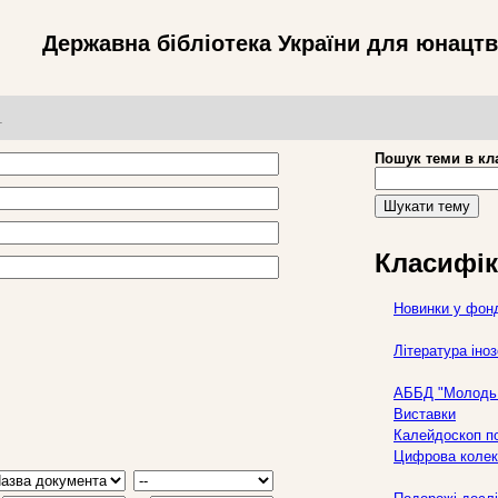
Державна бібліотека України для юнацт
т
Пошук теми в кл
Шукати тему
Класифік
Новинки у фон
Література ін
АББД "Молодь 
Виставки
Калейдоскоп по
Цифрова колек