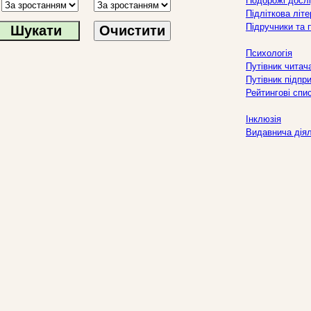
Подорожі дослі
Підліткова літ
Підручники та 
Очистити
Психологія
Путівник читач
Путівник підпр
Рейтингові спи
Інклюзія
Видавнича дія