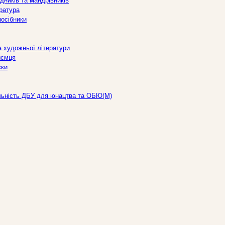
дників та мандрівників
ература
посібники
а художньої літератури
иємця
ски
льність ДБУ для юнацтва та ОБЮ(М)