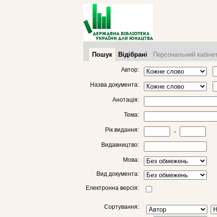
Пошук
Відібрані
Персональний кабіне
Автор:
Назва документа:
Анотація:
Тема:
Рік видання:
-
Видавництво:
Мова:
Вид документа:
Електронна версія:
Сортування: