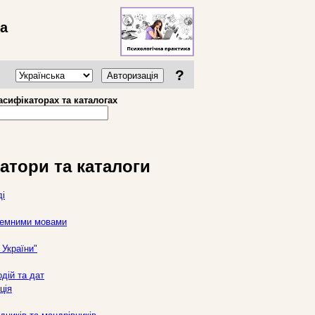
ва
?
Авторизація
асифікаторах та каталогах
атори та каталоги
ді
оземними мовами
України"
дій та дат
ція