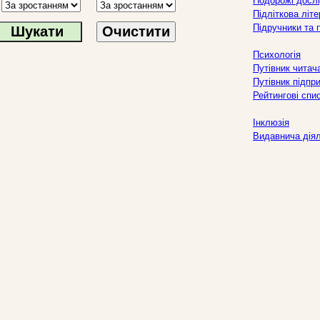
Подорожі дослі
Підліткова літ
Підручники та 
Очистити
Психологія
Путівник читач
Путівник підпр
Рейтингові спи
Інклюзія
Видавнича дія