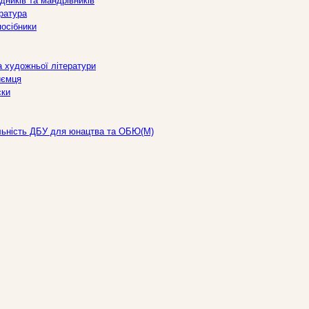
дників та мандрівників
ература
посібники
а художньої літератури
иємця
ски
льність ДБУ для юнацтва та ОБЮ(М)