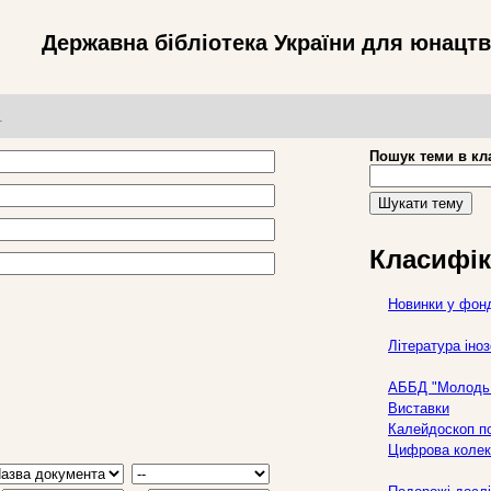
Державна бібліотека України для юнацт
т
Пошук теми в кл
Шукати тему
Класифік
Новинки у фон
Література ін
АББД "Молодь 
Виставки
Калейдоскоп по
Цифрова колек