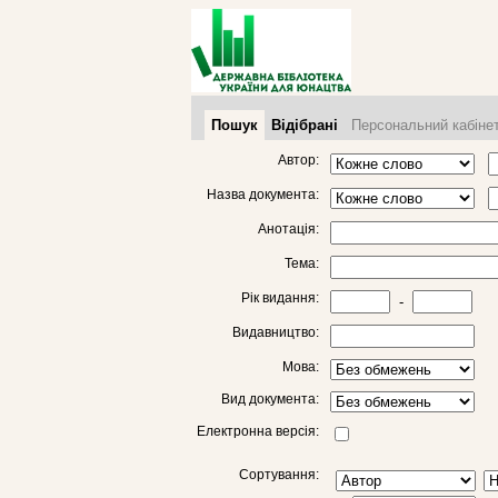
Пошук
Відібрані
Персональний кабіне
Автор:
Назва документа:
Анотація:
Тема:
Рік видання:
-
Видавництво:
Мова:
Вид документа:
Електронна версія:
Сортування: