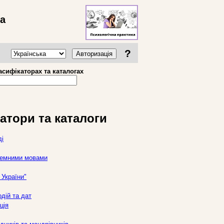
ва
?
Авторизація
асифікаторах та каталогах
атори та каталоги
ді
оземними мовами
України"
дій та дат
ція