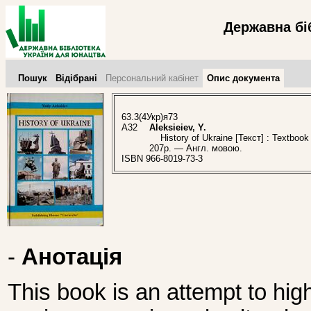
Державна бі
Пошук
Відібрані
Персональний кабінет
Опис документа
63.3(4Укр)я73
A32
Aleksieiev, Y.
History of Ukraine [Текст] : Textbook 
207р. — Англ. мовою.
ISBN 966-8019-73-3
-
Анотація
This book is an attempt to highl