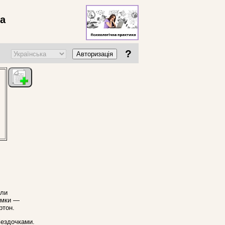
ва
?
Авторизація
гли
омки —
ртон.
вездочками.