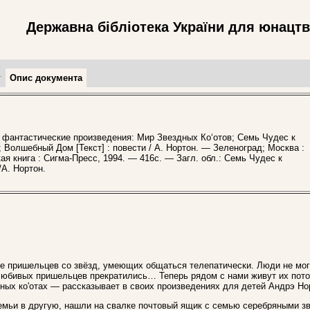
Державна бібліотека України для юнацт
т
Опис документа
антастические произведения: Мир Звездных Ко‘отов; Семь Чудес к
 Волшебный Дом [Текст] : повести / А. Нортон. — Зеленоград; Москва :
ая книга : Сигма-Пресс, 1994. — 416с. — Загл. обл.: Семь Чудес к
А. Нортон.
е пришельцев со звёзд, умеющих общаться телепатически. Люди не мо
олюбивых пришельцев прекратились… Теперь рядом с нами живут их пот
ных ко'отах — рассказывает в своих произведениях для детей Андрэ Но
емьи в другую, нашли на свалке почтовый ящик с семью серебряными з