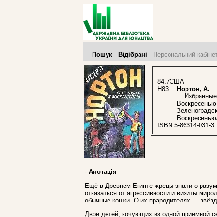
Пошук
Відібрані
Персональний кабіне
84.7США
Н83
Нортон, А.
Избранные ф
Воскресенью;
Зеленоградск
Воскресенью/
ISBN 5-86314-031-3
-
Анотація
Ещё в Древнем Египте жрецы знали о разум
отказаться от агрессивности и визиты мир
обычные кошки. О их прародителях — звёзд
Двое детей, кочующих из одной приемной с