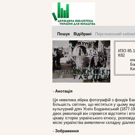
Пошук
Відібрані
Персональний кабіне
ИЗО 85.1
К82
Кр
кн
Ба
Ки
-
Анотація
Ця невелика збірка фотографій з фондів Ба
Більшість світлин, що містяться у цьому вид
культурний діяч Усеїн Боданінський (1877-1
двох революцій він спромігся відстояти і в
цікаву історію українського етносу, розпові
місію українства виявляючи складну діалект
-
Зображення