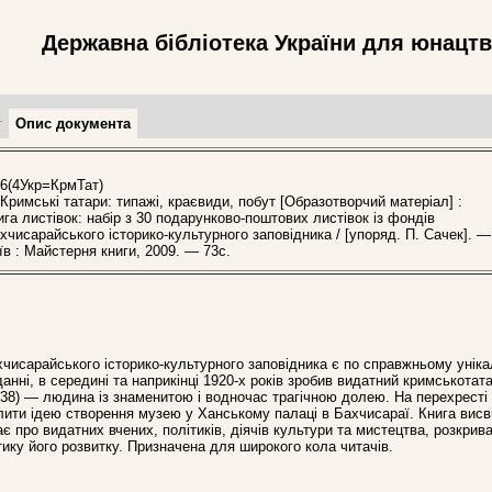
Державна бібліотека України для юнацт
т
Опис документа
6(4Укр=КрмТат)
имські татари: типажі, краєвиди, побут [Образотворчий матеріал] :
ига листівок: набір з 30 подарунково-поштових листівок із фондів
хчисарайського історико-культурного заповідника / [упоряд. П. Сачек]. —
їв : Майстерня книги, 2009. — 73с.
хчисарайського історико-культурного заповідника є по справжньому унік
анні, в середині та наприкінці 1920-х років зробив видатний кримськотат
938) — людина із знаменитою і водночас трагічною долею. На перехресті 
тілити ідею створення музею у Ханському палаці в Бахчисараї. Книга вис
дає про видатних вчених, політиків, діячів культури та мистецтва, розкрив
ику його розвитку. Призначена для широкого кола читачів.