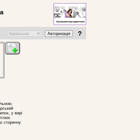
ва
?
Авторизація
альною.
арський
епох, у вирі
вітлює
ає сторичну