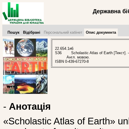
Державна бі
Пошук
Відібрані
Персональний кабінет
Опис документа
22.654.1я6
S36
Scholastic Atlas of Earth [Текст]. 
Англ. мовою.
ISBN 0-439-67270-8
-
Анотація
«Scholastic Atlas of Earth» un