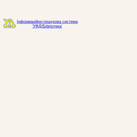
Інформаційно-пошукова система
'УФД/Бібліотека'